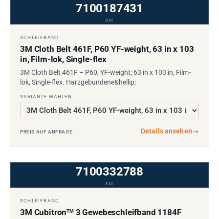
7100187431
3M
SCHLEIFBAND
3M Cloth Belt 461F, P60 YF-weight, 63 in x 103
in, Film-lok, Single-flex
3M Cloth Belt 461F – P60, YF-weight; 63 in x 103 in, Film-
lok, Single-flex. Harzgebundene&hellip;
VARIANTE WÄHLEN
Details ansehen
→
PREIS AUF ANFRAGE
7100332788
3M
SCHLEIFBAND
3M Cubitron
3 Gewebeschleifband 1184F
TM