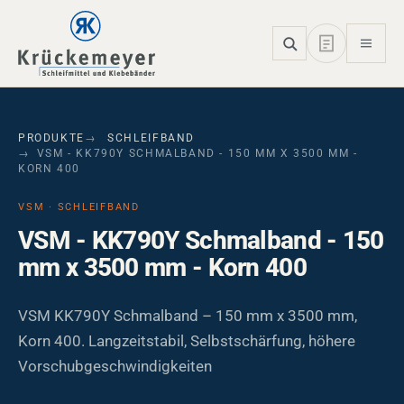
Skip to main navigation
Skip to main content
Skip to page footer
PRODUKTE
SCHLEIFBAND
VSM - KK790Y SCHMALBAND - 150 MM X 3500 MM -
KORN 400
VSM · SCHLEIFBAND
VSM - KK790Y Schmalband - 150
mm x 3500 mm - Korn 400
VSM KK790Y Schmalband – 150 mm x 3500 mm,
Korn 400. Langzeitstabil, Selbstschärfung, höhere
Vorschubgeschwindigkeiten