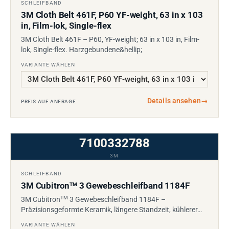
SCHLEIFBAND
3M Cloth Belt 461F, P60 YF-weight, 63 in x 103
in, Film-lok, Single-flex
3M Cloth Belt 461F – P60, YF-weight; 63 in x 103 in, Film-
lok, Single-flex. Harzgebundene&hellip;
VARIANTE WÄHLEN
Details ansehen
→
PREIS AUF ANFRAGE
7100332788
3M
SCHLEIFBAND
3M Cubitron
3 Gewebeschleifband 1184F
TM
TM
3M Cubitron
3 Gewebeschleifband 1184F –
Präzisionsgeformte Keramik, längere Standzeit, kühlerer…
VARIANTE WÄHLEN