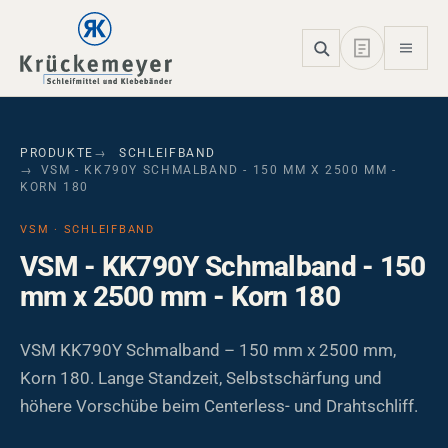
Skip to main navigation
Skip to main content
Skip to page footer
PRODUKTE
SCHLEIFBAND
VSM - KK790Y SCHMALBAND - 150 MM X 2500 MM -
KORN 180
VSM · SCHLEIFBAND
VSM - KK790Y Schmalband - 150
mm x 2500 mm - Korn 180
VSM KK790Y Schmalband – 150 mm x 2500 mm,
Korn 180. Lange Standzeit, Selbstschärfung und
höhere Vorschübe beim Centerless- und Drahtschliff.