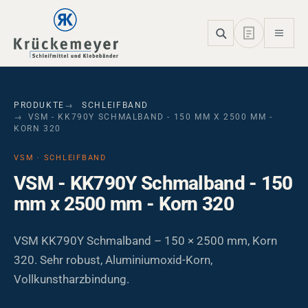
Skip to main navigation
Skip to main content
Skip to page footer
PRODUKTE
SCHLEIFBAND
VSM - KK790Y SCHMALBAND - 150 MM X 2500 MM -
KORN 320
VSM · SCHLEIFBAND
VSM - KK790Y Schmalband - 150
mm x 2500 mm - Korn 320
VSM KK790Y Schmalband – 150 × 2500 mm, Korn
320. Sehr robust, Aluminiumoxid-Korn,
Vollkunstharzbindung.