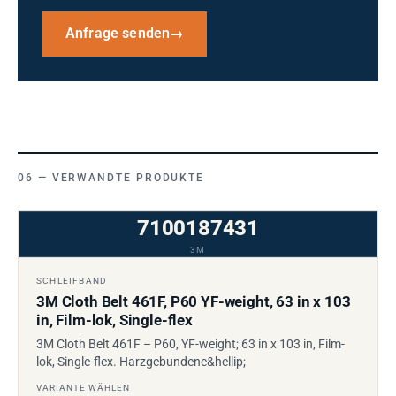
Anfrage senden
→
VERWANDTE PRODUKTE
7100187431
3M
SCHLEIFBAND
3M Cloth Belt 461F, P60 YF-weight, 63 in x 103
in, Film-lok, Single-flex
3M Cloth Belt 461F – P60, YF-weight; 63 in x 103 in, Film-
lok, Single-flex. Harzgebundene&hellip;
VARIANTE WÄHLEN