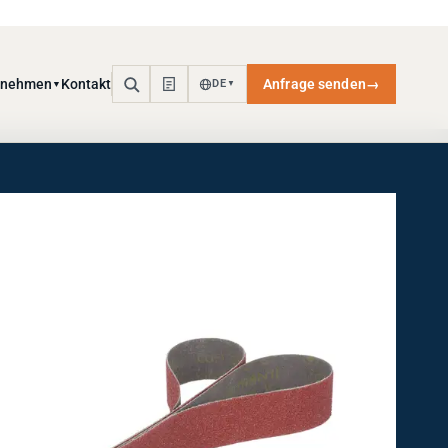
rnehmen
Kontakt
Anfrage senden
→
DE
▼
▼