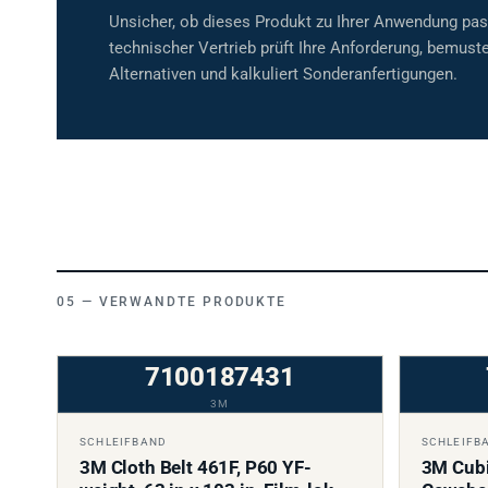
Unsicher, ob dieses Produkt zu Ihrer Anwendung pa
technischer Vertrieb prüft Ihre Anforderung, bemuste
Alternativen und kalkuliert Sonderanfertigungen.
VERWANDTE PRODUKTE
7100187431
3M
SCHLEIFBAND
SCHLEIFB
3M Cloth Belt 461F, P60 YF-
3M Cubi
weight, 63 in x 103 in, Film-lok,
Gewebe