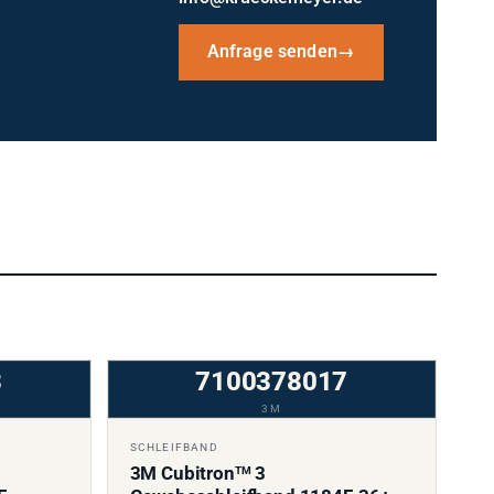
Anfrage senden
→
3
7100378017
3M
SCHLEIFBAND
3M Cubitron
3
TM
F
Gewebeschleifband 1184F, 36+