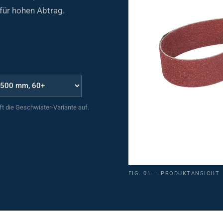
für hohen Abtrag.
uft die Geschwister-Variante auf.
FIG. 01 — PRODUKTANSICHT