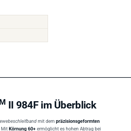
TM
II 984F im Überblick
ewebeschleifband
mit dem
präzisionsgeformten
. Mit
Körnung 60+
ermöglicht es hohen Abtrag bei