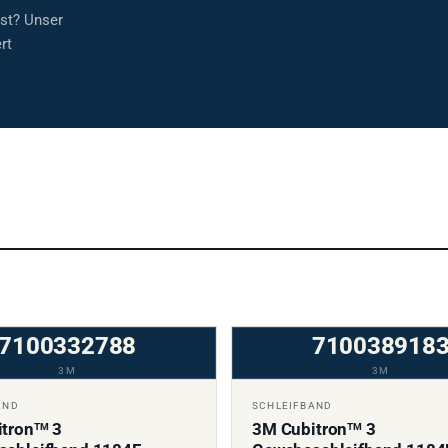
sst? Unser
rt
7100332788
710038918
3M
3M
AND
SCHLEIFBAND
tron
3
3M Cubitron
3
TM
TM
schleifband 1184F
Gewebeschleifband 1184