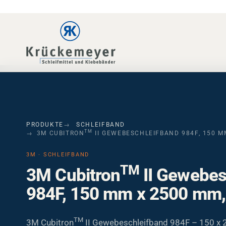
Skip to main navigation
Skip to main content
Skip to page footer
PRODUKTE
SCHLEIFBAND
TM
3M CUBITRON
II GEWEBESCHLEIFBAND 984F, 150 M
3M · SCHLEIFBAND
TM
3M Cubitron
II Gewebes
984F, 150 mm x 2500 mm,
TM
3M Cubitron
II Gewebeschleifband 984F – 150 x