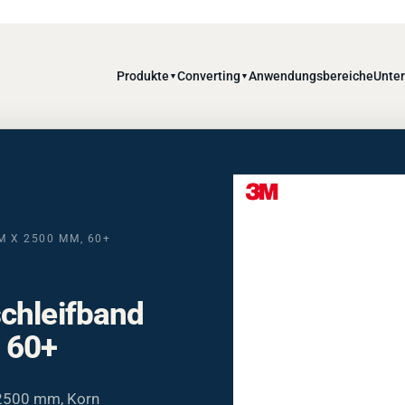
Produkte
Converting
Anwendungsbereiche
Unte
▼
▼
M X 2500 MM, 60+
chleifband
 60+
 2500 mm, Korn