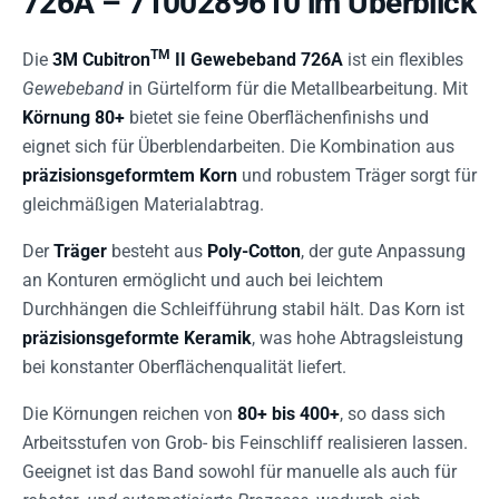
726A – 7100289610 im Überblick
TM
Die
3M Cubitron
II Gewebeband 726A
ist ein flexibles
Gewebeband
in Gürtelform für die Metallbearbeitung. Mit
Körnung 80+
bietet sie feine Oberflächenfinishs und
eignet sich für Überblendarbeiten. Die Kombination aus
präzisionsgeformtem Korn
und robustem Träger sorgt für
gleichmäßigen Materialabtrag.
Der
Träger
besteht aus
Poly-Cotton
, der gute Anpassung
an Konturen ermöglicht und auch bei leichtem
Durchhängen die Schleifführung stabil hält. Das Korn ist
präzisionsgeformte Keramik
, was hohe Abtragsleistung
bei konstanter Oberflächenqualität liefert.
Die Körnungen reichen von
80+ bis 400+
, so dass sich
Arbeitsstufen von Grob- bis Feinschliff realisieren lassen.
Geeignet ist das Band sowohl für manuelle als auch für