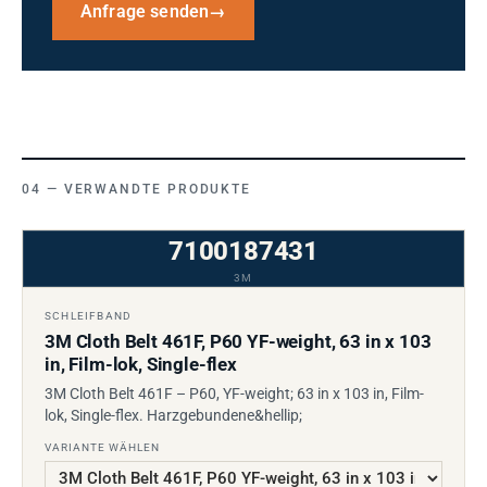
Anfrage senden
→
VERWANDTE PRODUKTE
7100187431
3M
SCHLEIFBAND
3M Cloth Belt 461F, P60 YF-weight, 63 in x 103
in, Film-lok, Single-flex
3M Cloth Belt 461F – P60, YF-weight; 63 in x 103 in, Film-
lok, Single-flex. Harzgebundene&hellip;
VARIANTE WÄHLEN