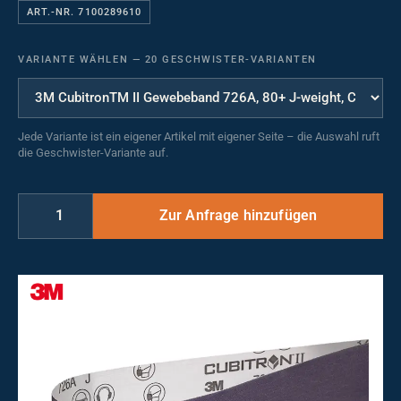
ART.-NR. 7100289610
VARIANTE WÄHLEN
—
20 GESCHWISTER-VARIANTEN
Jede Variante ist ein eigener Artikel mit eigener Seite – die Auswahl ruft
die Geschwister-Variante auf.