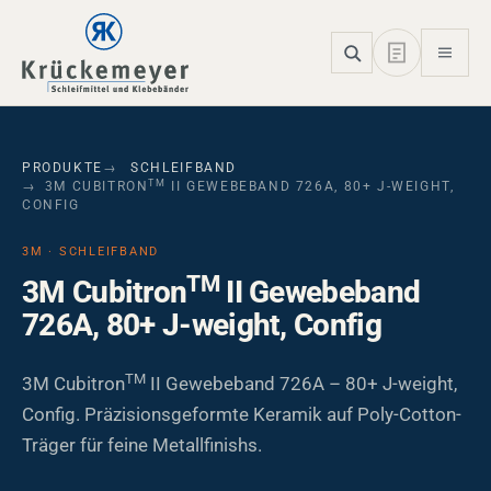
Skip to main navigation
Skip to main content
Skip to page footer
PRODUKTE
SCHLEIFBAND
TM
3M CUBITRON
II GEWEBEBAND 726A, 80+ J-WEIGHT,
CONFIG
3M · SCHLEIFBAND
TM
3M Cubitron
II Gewebeband
726A, 80+ J-weight, Config
TM
3M Cubitron
II Gewebeband 726A – 80+ J-weight,
Config. Präzisionsgeformte Keramik auf Poly-Cotton-
Träger für feine Metallfinishs.