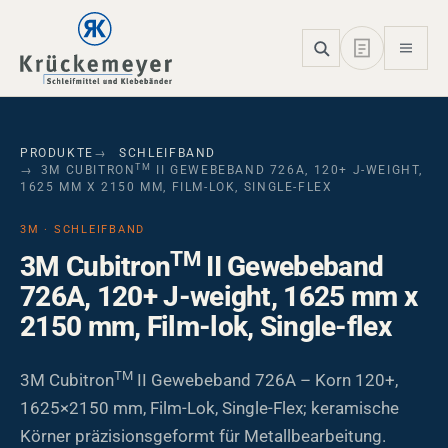
Skip to main navigation
Skip to main content
Skip to page footer
PRODUKTE
SCHLEIFBAND
TM
3M CUBITRON
II GEWEBEBAND 726A, 120+ J-WEIGHT,
1625 MM X 2150 MM, FILM-LOK, SINGLE-FLEX
3M · SCHLEIFBAND
TM
3M Cubitron
II Gewebeband
726A, 120+ J-weight, 1625 mm x
2150 mm, Film-lok, Single-flex
TM
3M Cubitron
II Gewebeband 726A – Korn 120+,
1625×2150 mm, Film-Lok, Single-Flex; keramische
Körner präzisionsgeformt für Metallbearbeitung.