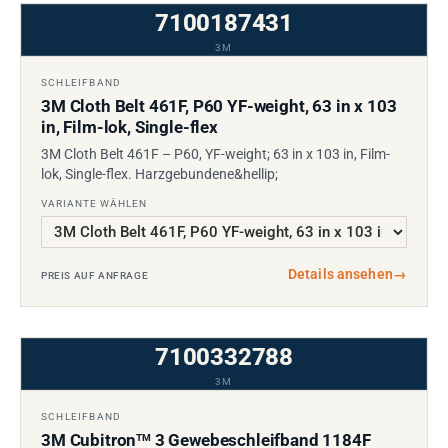
7100187431
3M
SCHLEIFBAND
3M Cloth Belt 461F, P60 YF-weight, 63 in x 103
in, Film-lok, Single-flex
3M Cloth Belt 461F – P60, YF-weight; 63 in x 103 in, Film-
lok, Single-flex. Harzgebundene&hellip;
VARIANTE WÄHLEN
Details ansehen
→
PREIS AUF ANFRAGE
7100332788
3M
SCHLEIFBAND
3M Cubitron
3 Gewebeschleifband 1184F
TM