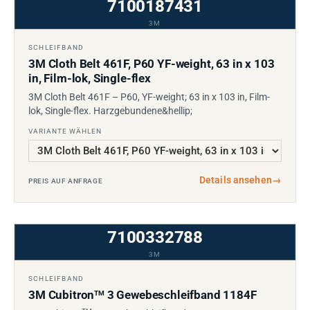
7100187431
3M
SCHLEIFBAND
3M Cloth Belt 461F, P60 YF-weight, 63 in x 103
in, Film-lok, Single-flex
3M Cloth Belt 461F – P60, YF-weight; 63 in x 103 in, Film-
lok, Single-flex. Harzgebundene&hellip;
VARIANTE WÄHLEN
Details ansehen
→
PREIS AUF ANFRAGE
7100332788
3M
SCHLEIFBAND
3M Cubitron
3 Gewebeschleifband 1184F
TM