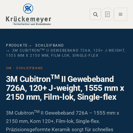
Skip to main navigation
Skip to main content
Skip to page footer
PRODUKTE
SCHLEIFBAND
TM
3M CUBITRON
II GEWEBEBAND 726A, 120+ J-WEIGHT,
1555 MM X 2150 MM, FILM-LOK, SINGLE-FLEX
3M · SCHLEIFBAND
TM
3M Cubitron
II Gewebeband
726A, 120+ J-weight, 1555 mm x
2150 mm, Film-lok, Single-flex
TM
3M Cubitron
II Gewebeband 726A – 1555 mm x
2150 mm, Korn 120+, Film-lok, Single-flex.
Präzisionsgeformte Keramik sorgt für schnelles