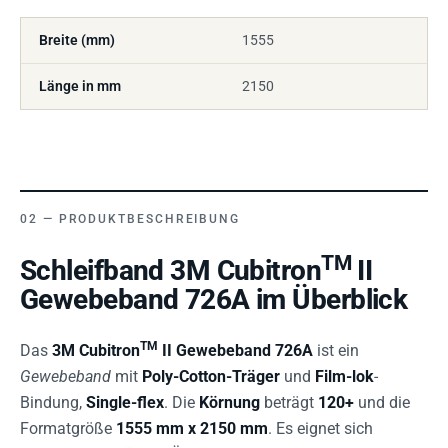
Breite (mm)
1555
Länge in mm
2150
PRODUKTBESCHREIBUNG
TM
Schleifband 3M Cubitron
II
Gewebeband 726A im Überblick
TM
Das
3M Cubitron
II Gewebeband 726A
ist ein
Gewebeband
mit
Poly-Cotton-Träger
und
Film-lok
-
Bindung,
Single-flex
. Die
Körnung
beträgt
120+
und die
Formatgröße
1555 mm x 2150 mm
. Es eignet sich