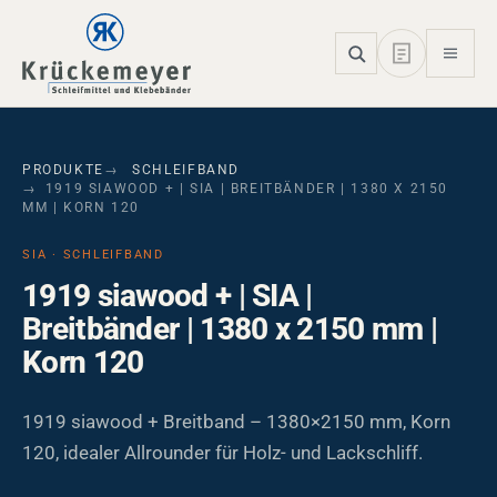
Skip to main navigation
Skip to main content
Skip to page footer
PRODUKTE
SCHLEIFBAND
1919 SIAWOOD + | SIA | BREITBÄNDER | 1380 X 2150
MM | KORN 120
SIA · SCHLEIFBAND
1919 siawood + | SIA |
Breitbänder | 1380 x 2150 mm |
Korn 120
1919 siawood + Breitband – 1380×2150 mm, Korn
120, idealer Allrounder für Holz- und Lackschliff.