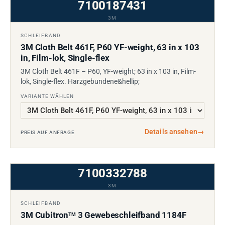
7100187431
3M
SCHLEIFBAND
3M Cloth Belt 461F, P60 YF-weight, 63 in x 103
in, Film-lok, Single-flex
3M Cloth Belt 461F – P60, YF-weight; 63 in x 103 in, Film-
lok, Single-flex. Harzgebundene&hellip;
VARIANTE WÄHLEN
Details ansehen
→
PREIS AUF ANFRAGE
7100332788
3M
SCHLEIFBAND
3M Cubitron
3 Gewebeschleifband 1184F
TM