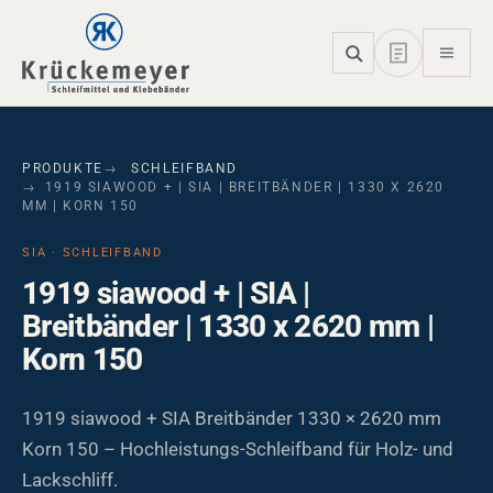
Skip to main navigation
Skip to main content
Skip to page footer
PRODUKTE
SCHLEIFBAND
1919 SIAWOOD + | SIA | BREITBÄNDER | 1330 X 2620
MM | KORN 150
SIA · SCHLEIFBAND
1919 siawood + | SIA |
Breitbänder | 1330 x 2620 mm |
Korn 150
1919 siawood + SIA Breitbänder 1330 × 2620 mm
Korn 150 – Hochleistungs-Schleifband für Holz- und
Lackschliff.