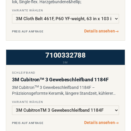
lok, Single-flex. Harzgebundene&hellip;
VARIANTE WÄHLEN
Details ansehen
→
PREIS AUF ANFRAGE
7100332788
3M
SCHLEIFBAND
3M Cubitron
3 Gewebeschleifband 1184F
TM
TM
3M Cubitron
3 Gewebeschleifband 1184F –
Präzisionsgeformte Keramik, längere Standzeit, kühlerer…
VARIANTE WÄHLEN
Details ansehen
→
PREIS AUF ANFRAGE