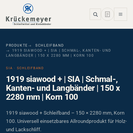
Skip to main navigation
Skip to main content
Skip to page footer
PRODUKTE
SCHLEIFBAND
1919 SIAWOOD + | SIA | SCHMAL-, KANTEN- UND
LANGBÄNDER | 150 X 2280 MM | KORN 100
SIA · SCHLEIFBAND
1919 siawood + | SIA | Schmal-,
Kanten- und Langbänder | 150 x
2280 mm | Korn 100
1919 siawood + Schleifband – 150 × 2280 mm, Korn
100. Universell einsetzbares Allroundprodukt für Holz-
und Lackschliff.