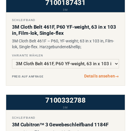
7100187431
3M
SCHLEIFBAND
3M Cloth Belt 461F, P60 YF-weight, 63 in x 103
in, Film-lok, Single-flex
3M Cloth Belt 461F – P60, YF-weight; 63 in x 103 in, Film-
lok, Single-flex. Harzgebundene&hellip;
VARIANTE WÄHLEN
Details ansehen
→
PREIS AUF ANFRAGE
7100332788
3M
SCHLEIFBAND
3M Cubitron
3 Gewebeschleifband 1184F
TM