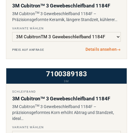
3M Cubitron
3 Gewebeschleifband 1184F
TM
TM
3M Cubitron
3 Gewebeschleifband 1184F –
Präzisionsgeformte Keramik, längere Standzeit, kühlerer…
VARIANTE WÄHLEN
Details ansehen
→
PREIS AUF ANFRAGE
7100389183
3M
SCHLEIFBAND
3M Cubitron
3 Gewebeschleifband 1184F
TM
TM
3M Cubitron
3 Gewebeschleifband 1184F –
präzisionsgeformtes Korn erhöht Abtrag und Standzeit,
ideal…
VARIANTE WÄHLEN