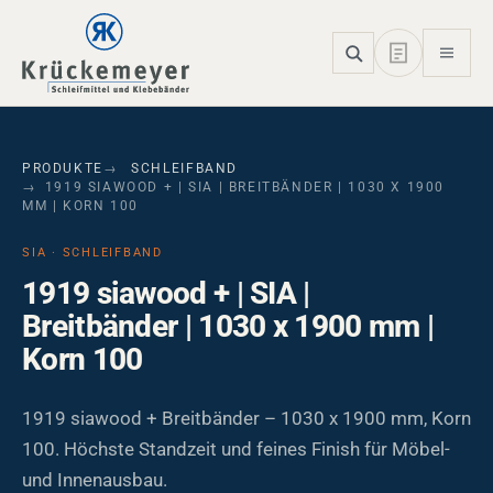
Skip to main navigation
Skip to main content
Skip to page footer
PRODUKTE
SCHLEIFBAND
1919 SIAWOOD + | SIA | BREITBÄNDER | 1030 X 1900
MM | KORN 100
SIA · SCHLEIFBAND
1919 siawood + | SIA |
Breitbänder | 1030 x 1900 mm |
Korn 100
1919 siawood + Breitbänder – 1030 x 1900 mm, Korn
100. Höchste Standzeit und feines Finish für Möbel-
und Innenausbau.