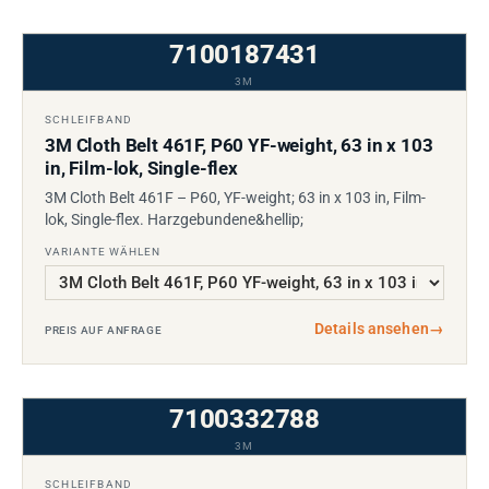
7100187431
3M
SCHLEIFBAND
3M Cloth Belt 461F, P60 YF-weight, 63 in x 103
in, Film-lok, Single-flex
3M Cloth Belt 461F – P60, YF-weight; 63 in x 103 in, Film-
lok, Single-flex. Harzgebundene&hellip;
VARIANTE WÄHLEN
Details ansehen
→
PREIS AUF ANFRAGE
7100332788
3M
SCHLEIFBAND