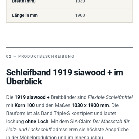
Breite (mm)
1030
Länge in mm
1900
PRODUKTBESCHREIBUNG
Schleifband 1919 siawood + im
Überblick
Die
1919 siawood +
Breitbänder sind
Flexible Schleifmittel
mit
Korn 100
und den Maßen
1030 x 1900 mm
. Die
Bauform ist als Band Triple-S konzipiert und lautet
lochung
ohne Loch
. Mit dem SIA-Claim
Der Massstab für
Holz- und Lackschliff
adressieren sie höchste Ansprüche
in der Möbelproduktion und im Innenausbau.