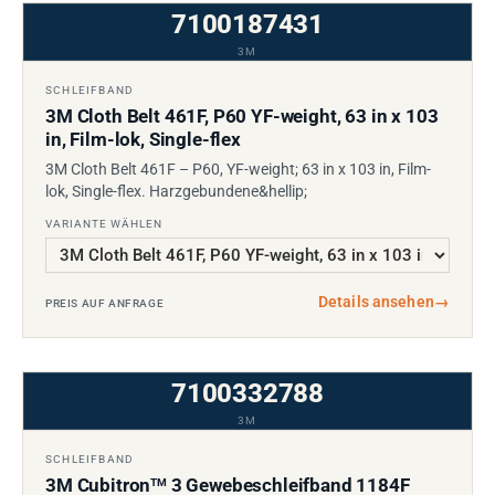
7100187431
3M
SCHLEIFBAND
3M Cloth Belt 461F, P60 YF-weight, 63 in x 103
in, Film-lok, Single-flex
3M Cloth Belt 461F – P60, YF-weight; 63 in x 103 in, Film-
lok, Single-flex. Harzgebundene&hellip;
VARIANTE WÄHLEN
Details ansehen
→
PREIS AUF ANFRAGE
7100332788
3M
SCHLEIFBAND
3M Cubitron
3 Gewebeschleifband 1184F
TM