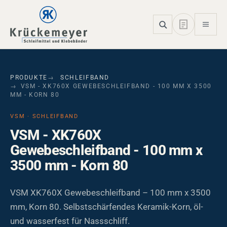
Skip to main navigation
Skip to main content
Skip to page footer
PRODUKTE
SCHLEIFBAND
VSM - XK760X GEWEBESCHLEIFBAND - 100 MM X 3500
MM - KORN 80
VSM · SCHLEIFBAND
VSM - XK760X
Gewebeschleifband - 100 mm x
3500 mm - Korn 80
VSM XK760X Gewebeschleifband – 100 mm x 3500
mm, Korn 80. Selbstschärfendes Keramik-Korn, öl-
und wasserfest für Nassschliff.