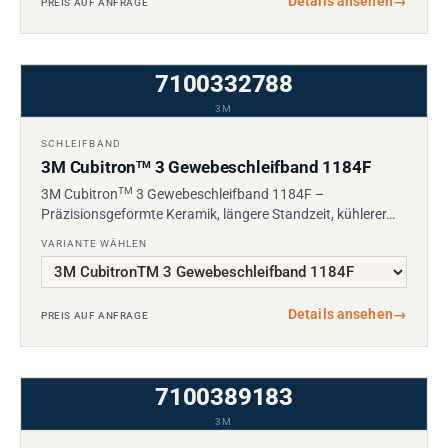
Details ansehen
→
PREIS AUF ANFRAGE
7100332788
3M
SCHLEIFBAND
3M Cubitron
3 Gewebeschleifband 1184F
TM
TM
3M Cubitron
3 Gewebeschleifband 1184F –
Präzisionsgeformte Keramik, längere Standzeit, kühlerer…
VARIANTE WÄHLEN
Details ansehen
→
PREIS AUF ANFRAGE
7100389183
3M