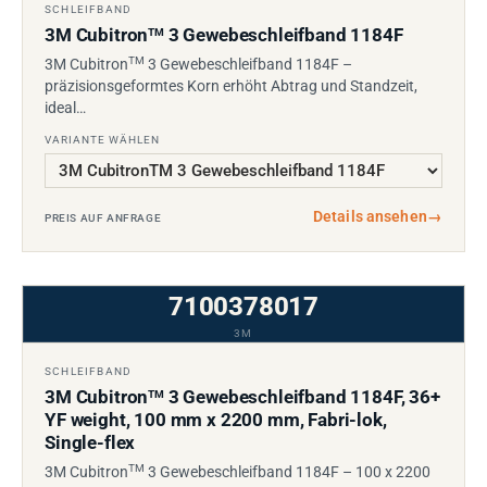
SCHLEIFBAND
3M Cubitron
3 Gewebeschleifband 1184F
TM
TM
3M Cubitron
3 Gewebeschleifband 1184F –
präzisionsgeformtes Korn erhöht Abtrag und Standzeit,
ideal…
VARIANTE WÄHLEN
Details ansehen
→
PREIS AUF ANFRAGE
7100378017
3M
SCHLEIFBAND
3M Cubitron
3 Gewebeschleifband 1184F, 36+
TM
YF weight, 100 mm x 2200 mm, Fabri-lok,
Single-flex
TM
3M Cubitron
3 Gewebeschleifband 1184F – 100 x 2200