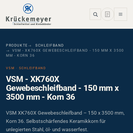
Skip to main navigation
Skip to main content
Skip to page footer
PRODUKTE
SCHLEIFBAND
VSM - XK760X GEWEBESCHLEIFBAND - 150 MM X 3500
MM - KORN 36
VSM · SCHLEIFBAND
VSM - XK760X
Gewebeschleifband - 150 mm x
3500 mm - Korn 36
VSM XK760X Gewebeschleifband – 150 x 3500 mm,
Korn 36. Selbstschärfendes Keramikkorn für
unlegierten Stahl, öl- und wasserfest.