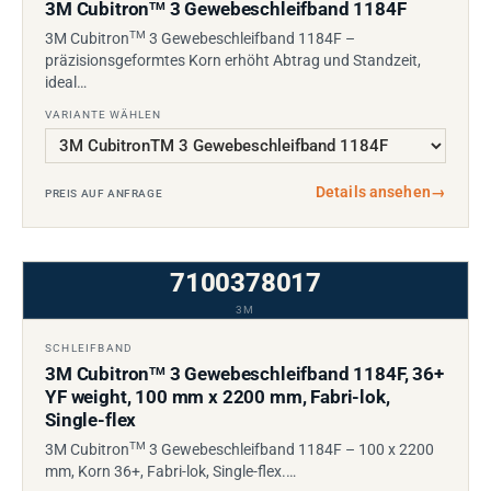
3M Cubitron
3 Gewebeschleifband 1184F
TM
TM
3M Cubitron
3 Gewebeschleifband 1184F –
präzisionsgeformtes Korn erhöht Abtrag und Standzeit,
ideal…
VARIANTE WÄHLEN
Details ansehen
→
PREIS AUF ANFRAGE
7100378017
3M
SCHLEIFBAND
3M Cubitron
3 Gewebeschleifband 1184F, 36+
TM
YF weight, 100 mm x 2200 mm, Fabri-lok,
Single-flex
TM
3M Cubitron
3 Gewebeschleifband 1184F – 100 x 2200
mm, Korn 36+, Fabri-lok, Single-flex.…