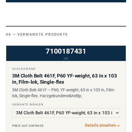
VERWANDTE PRODUKTE
7100187431
3M
SCHLEIFBAND
3M Cloth Belt 461F, P60 YF-weight, 63 in x 103
in, Film-lok, Single-flex
3M Cloth Belt 461F – P60, YF-weight; 63 in x 103 in, Film-
lok, Single-flex. Harzgebundene&hellip;
VARIANTE WÄHLEN
Details ansehen
→
PREIS AUF ANFRAGE