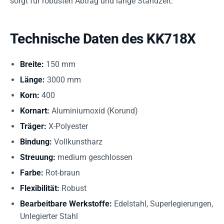
sorgt für robusten Abtrag und lange Standzeit.
Technische Daten des KK718X
Breite:
150 mm
Länge:
3000 mm
Korn:
400
Kornart:
Aluminiumoxid (Korund)
Träger:
X-Polyester
Bindung:
Vollkunstharz
Streuung:
medium geschlossen
Farbe:
Rot-braun
Flexibilität:
Robust
Bearbeitbare Werkstoffe:
Edelstahl, Superlegierungen,
Unlegierter Stahl