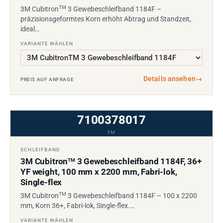
TM
3M Cubitron
3 Gewebeschleifband 1184F –
präzisionsgeformtes Korn erhöht Abtrag und Standzeit,
ideal…
VARIANTE WÄHLEN
Details ansehen
→
PREIS AUF ANFRAGE
7100378017
3M
SCHLEIFBAND
3M Cubitron
3 Gewebeschleifband 1184F, 36+
TM
YF weight, 100 mm x 2200 mm, Fabri-lok,
Single-flex
TM
3M Cubitron
3 Gewebeschleifband 1184F – 100 x 2200
mm, Korn 36+, Fabri-lok, Single-flex.…
VARIANTE WÄHLEN