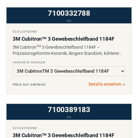
7100332788
3M
SCHLEIFBAND
3M Cubitron
3 Gewebeschleifband 1184F
TM
TM
3M Cubitron
3 Gewebeschleifband 1184F –
Präzisionsgeformte Keramik, längere Standzeit, kühlerer…
VARIANTE WÄHLEN
Details ansehen
→
PREIS AUF ANFRAGE
7100389183
3M
SCHLEIFBAND
3M Cubitron
3 Gewebeschleifband 1184F
TM