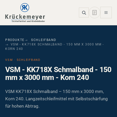
Skip to main navigation
Skip to main content
Skip to page footer
PRODUKTE
SCHLEIFBAND
VSM - KK718X SCHMALBAND - 150 MM X 3000 MM -
KORN 240
VSM · SCHLEIFBAND
VSM - KK718X Schmalband - 150
mm x 3000 mm - Korn 240
VSM KK718X Schmalband – 150 mm x 3000 mm,
Korn 240. Langzeitschleifmittel mit Selbstschärfung
für hohen Abtrag.