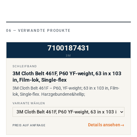
VERWANDTE PRODUKTE
7100187431
3M
SCHLEIFBAND
3M Cloth Belt 461F, P60 YF-weight, 63 in x 103
in, Film-lok, Single-flex
3M Cloth Belt 461F – P60, YF-weight; 63 in x 103 in, Film-
lok, Single-flex. Harzgebundene&hellip;
VARIANTE WÄHLEN
Details ansehen
→
PREIS AUF ANFRAGE