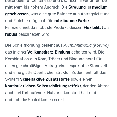
besonders für Centerless- und Drahtschliffverfahren, bei
mittlerem bis hohem Andruck. Die
Streuung
ist
medium
geschlossen
, was eine gute Balance aus Abtragsleistung
und Finish ermöglicht. Die
rote-braune Farbe
kennzeichnet das robuste Produkt, dessen
Flexibilität
als
robust
beschrieben wird.
Die Schleifkörnung besteht aus
Aluminiumoxid (Korund)
,
das in einer
Vollkunstharz-Bindung
gehalten wird. Die
Kombination aus Korn, Träger und Bindung sorgt für
einen gleichmäßigen Abtrag, eine respektable Standzeit
und eine glatte Oberflächenstruktur. Zudem enthält das
System
Schleifaktive Zusatzstoffe
sowie einen
kontinuierlichen Selbstschärfungseffekt
, der den Abtrag
auch bei fortlaufender Nutzung konstant hält und
dadurch die Schleifkosten senkt.