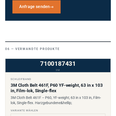
Anfrage senden
→
VERWANDTE PRODUKTE
7100187431
3M
SCHLEIFBAND
3M Cloth Belt 461F, P60 YF-weight, 63 in x 103
in, Film-lok, Single-flex
3M Cloth Belt 461F – P60, YF-weight; 63 in x 103 in, Film-
lok, Single-flex. Harzgebundene&hellip;
VARIANTE WÄHLEN