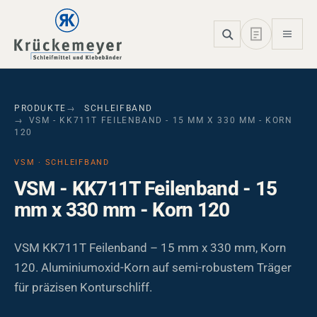
Skip to main navigation
Skip to main content
Skip to page footer
PRODUKTE
SCHLEIFBAND
VSM - KK711T FEILENBAND - 15 MM X 330 MM - KORN
120
VSM · SCHLEIFBAND
VSM - KK711T Feilenband - 15
mm x 330 mm - Korn 120
VSM KK711T Feilenband – 15 mm x 330 mm, Korn
120. Aluminiumoxid-Korn auf semi-robustem Träger
für präzisen Konturschliff.