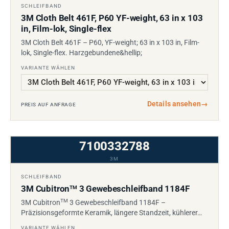
SCHLEIFBAND
3M Cloth Belt 461F, P60 YF-weight, 63 in x 103
in, Film-lok, Single-flex
3M Cloth Belt 461F – P60, YF-weight; 63 in x 103 in, Film-
lok, Single-flex. Harzgebundene&hellip;
VARIANTE WÄHLEN
Details ansehen
→
PREIS AUF ANFRAGE
7100332788
3M
SCHLEIFBAND
3M Cubitron
3 Gewebeschleifband 1184F
TM
TM
3M Cubitron
3 Gewebeschleifband 1184F –
Präzisionsgeformte Keramik, längere Standzeit, kühlerer…
VARIANTE WÄHLEN