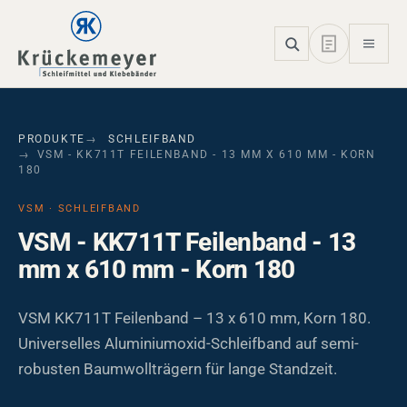
Skip to main navigation
Skip to main content
Skip to page footer
PRODUKTE
SCHLEIFBAND
VSM - KK711T FEILENBAND - 13 MM X 610 MM - KORN
180
VSM · SCHLEIFBAND
VSM - KK711T Feilenband - 13
mm x 610 mm - Korn 180
VSM KK711T Feilenband – 13 x 610 mm, Korn 180.
Universelles Aluminiumoxid-Schleifband auf semi-
robusten Baumwollträgern für lange Standzeit.