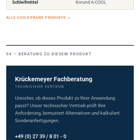
Schleifmittel
Korund A-COOL
ALLE SCHLEIFBAND PRODUKTE
→
BERATUNG ZU DIESEM PRODUKT
Krückemeyer Fachberatung
TECHNISCHER VERTRIEB
Unsicher, ob dieses Produkt zu Ihrer Anwendung
passt? Unser technischer Vertrieb prüft Ihre
Anforderung, bemustert Alternativen und kalkuliert
Sonderanfertigungen.
+49 (0) 27 39 / 8 01 - 0