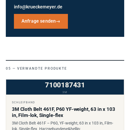
info@krueckemeyer.de
Anfrage senden
→
VERWANDTE PRODUKTE
7100187431
3M
SCHLEIFBAND
3M Cloth Belt 461F, P60 YF-weight, 63 in x 103
in, Film-lok, Single-flex
3M Cloth Belt 461F – P60, YF-weight; 63 in x 103 in, Film-
lok, Single-flex. Harzgebundene&hellip;