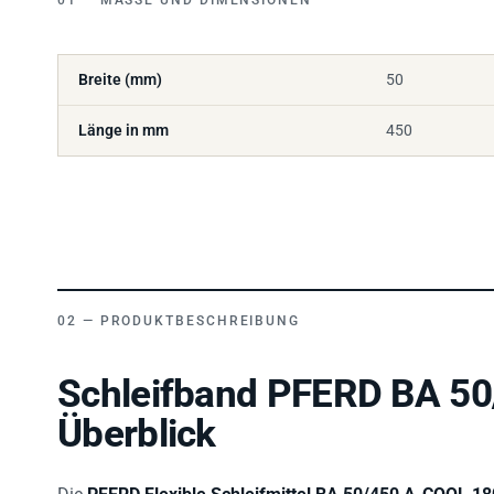
Breite (mm)
50
Länge in mm
450
PRODUKTBESCHREIBUNG
Schleifband PFERD BA 5
Überblick
Die
PFERD Flexible Schleifmittel BA 50/450 A-COOL 18