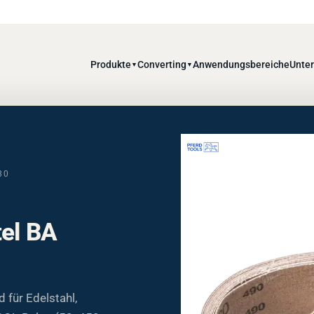
Produkte
Converting
Anwendungsbereiche
Unte
▼
▼
80
tel BA
für Edelstahl,
COOL-Belag (50x450