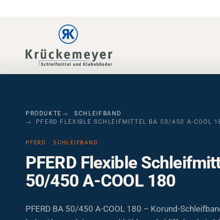
Skip to main navigation
Skip to main content
Skip to page footer
PRODUKTE
SCHLEIFBAND
PFERD FLEXIBLE SCHLEIFMITTEL BA 50/450 A-COOL 1
PFERD · SCHLEIFBAND
PFERD Flexible Schleifmit
50/450 A-COOL 180
PFERD BA 50/450 A-COOL 180 – Korund-Schleifband 
hohe Abtragsleistung und kühlerer Schliff durch A-