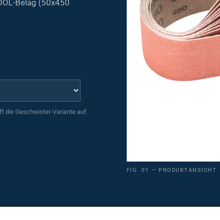
uft die Geschwister-Variante auf.
FIG. 01 — PRODUKTANSICHT