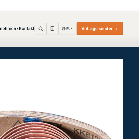
rnehmen
Kontakt
Anfrage senden
→
DE
▼
▼