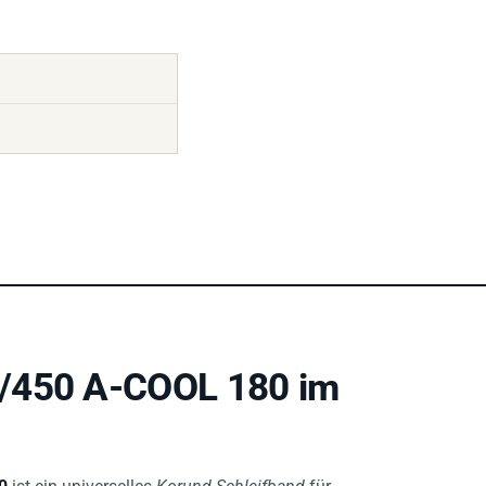
0/450 A-COOL 180 im
0
ist ein universelles
Korund-Schleifband
für