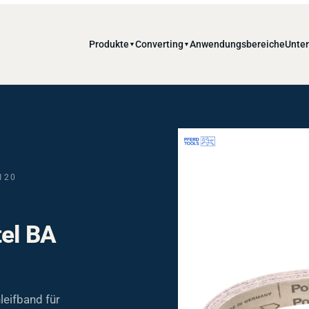
Produkte
Converting
Anwendungsbereiche
Unte
▼
▼
120
tel BA
eifband für