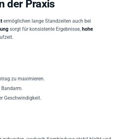
n der Praxis
ät
ermöglichen lange Standzeiten auch bei
tung
sorgt für konsistente Ergebnisse,
hohe
fzeit.
btrag zu maximieren.
r Bandarm.
r Geschwindigkeit.
r
gebunden, wodurch Kornbindung stabil bleibt und