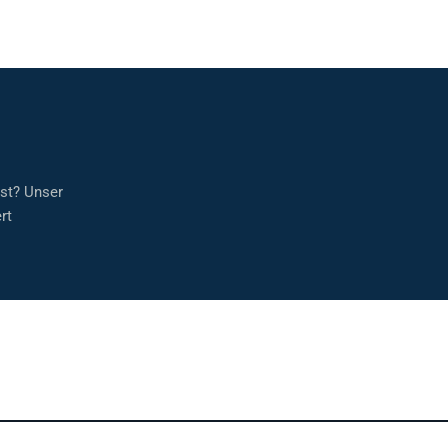
sst? Unser
rt