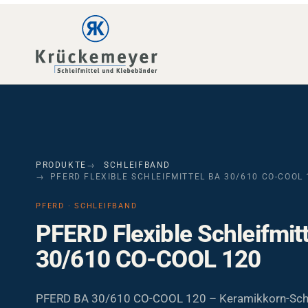
Skip to main navigation
Skip to main content
Skip to page footer
PRODUKTE
SCHLEIFBAND
PFERD FLEXIBLE SCHLEIFMITTEL BA 30/610 CO-COOL 
PFERD · SCHLEIFBAND
PFERD Flexible Schleifmit
30/610 CO-COOL 120
PFERD BA 30/610 CO-COOL 120 – Keramikkorn-Schl