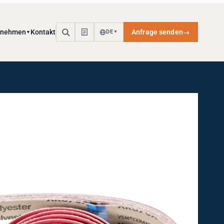
rnehmen
Kontakt
Anfrage senden
→
DE
▼
▼