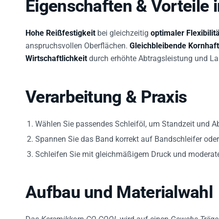
Eigenschaften & Vorteile i
Hohe Reißfestigkeit
bei gleichzeitig
optimaler Flexibilit
anspruchsvollen Oberflächen.
Gleichbleibende Kornhaf
Wirtschaftlichkeit
durch erhöhte Abtragsleistung und Lau
Verarbeitung & Praxis
Wählen Sie passendes Schleiföl, um Standzeit und A
Spannen Sie das Band korrekt auf Bandschleifer ode
Schleifen Sie mit gleichmäßigem Druck und moderate
Aufbau und Materialwahl
Das
Keramikkorn CO-COOL
wird auf einen
Gewebe-Träge