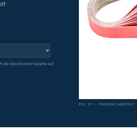
iff
uft die Geschwister-Variante auf.
FIG. 01 — PRODUKTANSICHT