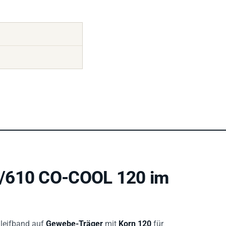
0/610 CO-COOL 120 im
chleifband auf
Gewebe-Träger
mit
Korn 120
für