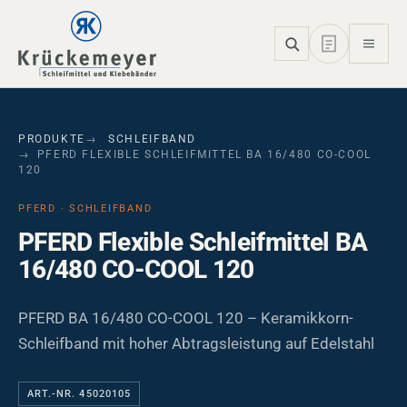
Skip to main navigation
Skip to main content
Skip to page footer
PRODUKTE
SCHLEIFBAND
PFERD FLEXIBLE SCHLEIFMITTEL BA 16/480 CO-COOL
120
PFERD · SCHLEIFBAND
PFERD Flexible Schleifmittel BA
16/480 CO-COOL 120
PFERD BA 16/480 CO-COOL 120 – Keramikkorn-
Schleifband mit hoher Abtragsleistung auf Edelstahl
ART.-NR. 45020105