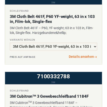
3M
SCHLEIFBAND
3M Cloth Belt 461F, P60 YF-weight, 63 in x 103
in, Film-lok, Single-flex
3M Cloth Belt 461F – P60, YF-weight; 63 in x 103 in, Film-
lok, Single-flex. Harzgebundene&hellip;
VARIANTE WÄHLEN
Details ansehen
→
PREIS AUF ANFRAGE
7100332788
3M
SCHLEIFBAND
3M Cubitron
3 Gewebeschleifband 1184F
TM
TM
3M Cubitron
3 Gewebeschleifband 1184F –