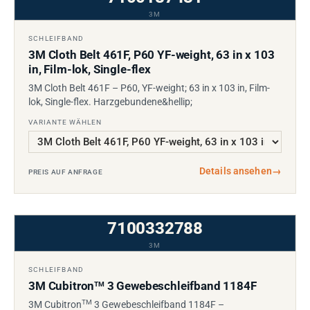
3M
SCHLEIFBAND
3M Cloth Belt 461F, P60 YF-weight, 63 in x 103
in, Film-lok, Single-flex
3M Cloth Belt 461F – P60, YF-weight; 63 in x 103 in, Film-
lok, Single-flex. Harzgebundene&hellip;
VARIANTE WÄHLEN
Details ansehen
→
PREIS AUF ANFRAGE
7100332788
3M
SCHLEIFBAND
3M Cubitron
3 Gewebeschleifband 1184F
TM
TM
3M Cubitron
3 Gewebeschleifband 1184F –