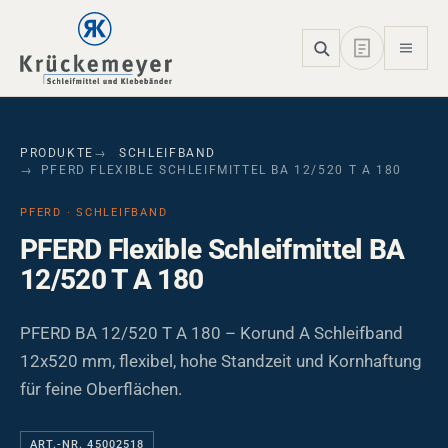
Skip to main navigation
Skip to main content
Skip to page footer
PRODUKTE
SCHLEIFBAND
PFERD FLEXIBLE SCHLEIFMITTEL BA 12/520 T A 180
PFERD · SCHLEIFBAND
PFERD Flexible Schleifmittel BA
12/520 T A 180
PFERD BA 12/520 T A 180 – Korund A Schleifband
12x520 mm, flexibel, hohe Standzeit und Kornhaftung
für feine Oberflächen.
ART.-NR. 45002518