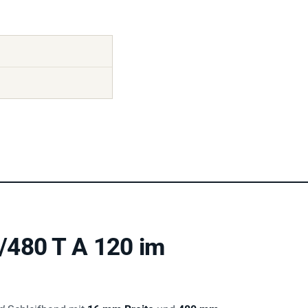
/480 T A 120 im
d
-Schleifband mit
16 mm Breite
und
480 mm