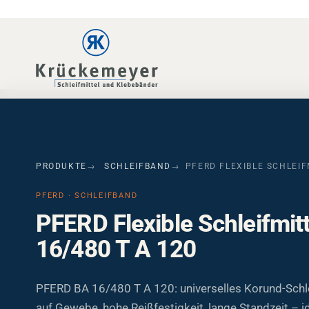
Skip to main navigation
Skip to main content
Skip to page footer
PRODUKTE
SCHLEIFBAND
PFERD FLEXIBLE SCHLEIF
PFERD · SCHLEIFBAND
PFERD Flexible Schleifmit
16/480 T A 120
PFERD BA 16/480 T A 120: universelles Korund-Sch
auf Gewebe, hohe Reißfestigkeit, lange Standzeit – id