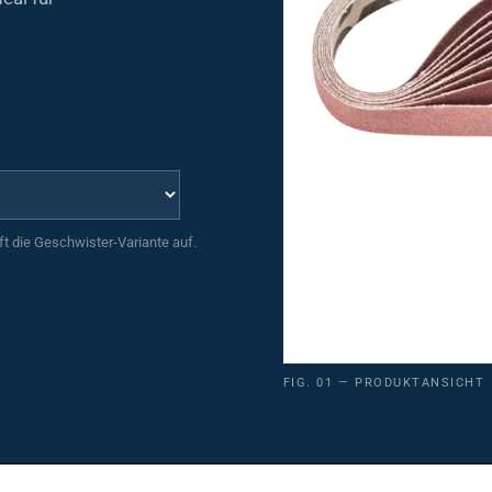
uft die Geschwister-Variante auf.
FIG. 01 — PRODUKTANSICHT