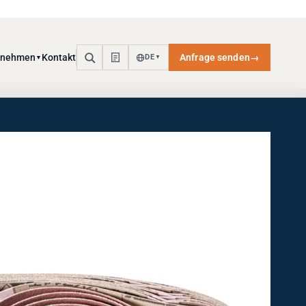
rnehmen
Kontakt
Anfrage senden
→
DE
▼
▼