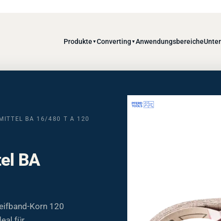
Produkte
Converting
Anwendungsbereiche
Unte
▼
▼
MITTEL BA 16/480 T A 120
tel BA
leifband-Korn 120
eal für