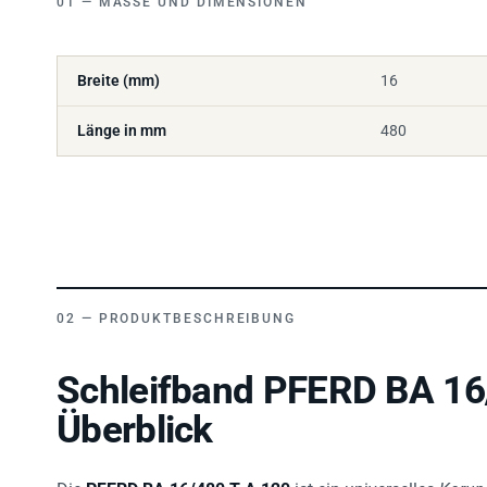
Breite (mm)
16
Länge in mm
480
PRODUKTBESCHREIBUNG
Schleifband PFERD BA 16
Überblick
Die
PFERD BA 16/480 T A 120
ist ein universelles
Korun