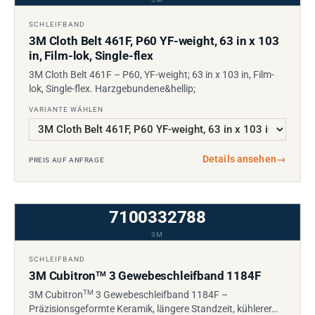
SCHLEIFBAND
3M Cloth Belt 461F, P60 YF-weight, 63 in x 103
in, Film-lok, Single-flex
3M Cloth Belt 461F – P60, YF-weight; 63 in x 103 in, Film-
lok, Single-flex. Harzgebundene&hellip;
VARIANTE WÄHLEN
Details ansehen
→
PREIS AUF ANFRAGE
7100332788
3M
SCHLEIFBAND
3M Cubitron
3 Gewebeschleifband 1184F
TM
TM
3M Cubitron
3 Gewebeschleifband 1184F –
Präzisionsgeformte Keramik, längere Standzeit, kühlerer…