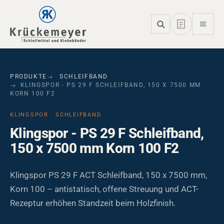
Skip to main navigation
Skip to main content
Skip to page footer
PRODUKTE
SCHLEIFBAND
KLINGSPOR - PS 29 F SCHLEIFBAND, 150 X 7500 MM
KORN 100 F2
KLINGSPOR · SCHLEIFBAND
Klingspor - PS 29 F Schleifband,
150 x 7500 mm Korn 100 F2
Klingspor PS 29 F ACT Schleifband, 150 x 7500 mm,
Korn 100 – antistatisch, offene Streuung und ACT-
Rezeptur erhöhen Standzeit beim Holzfinish.