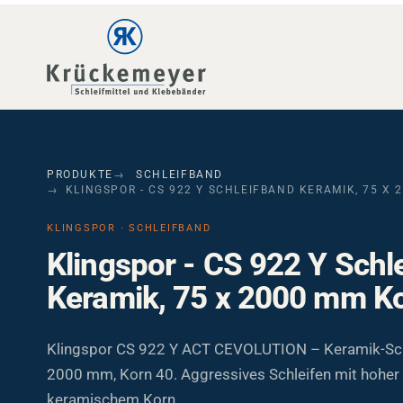
Skip to main navigation
Skip to main content
Skip to page footer
PRODUKTE
SCHLEIFBAND
KLINGSPOR - CS 922 Y SCHLEIFBAND KERAMIK, 75 X 
KLINGSPOR · SCHLEIFBAND
Klingspor - CS 922 Y Schl
Keramik, 75 x 2000 mm K
Klingspor CS 922 Y ACT CEVOLUTION – Keramik-Sch
2000 mm, Korn 40. Aggressives Schleifen mit hoher
keramischem Korn.