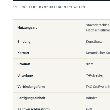
WEITERE PRODUKTEIGENSCHAFTEN
Staenderschlei
Nutzungsart
Flachschleifma
Bindung
Kunstharz
Kornart
Keramischer K
Streuart
dicht
Unterlage
Y-Polyester
Verbindungsform
F4G Stoßversch
Fertigungseinheit
Bänder
Bandverschlussform
F4G