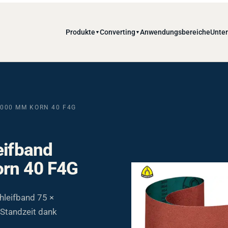
Produkte
Converting
Anwendungsbereiche
Unte
▼
▼
2000 MM KORN 40 F4G
eifband
orn 40 F4G
leifband 75 ×
 Standzeit dank