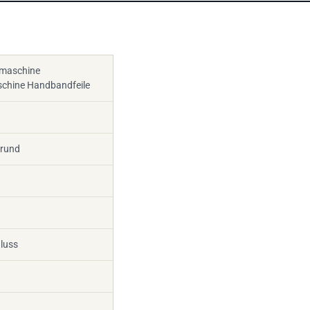
fmaschine
schine Handbandfeile
orund
luss