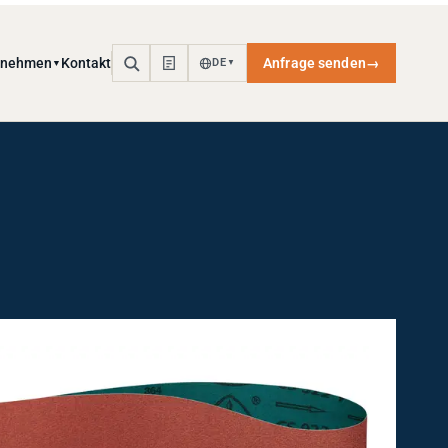
rnehmen
Kontakt
Anfrage senden
→
DE
▼
▼