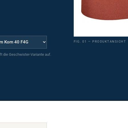
FIG. 01 — PRODUKTANSICHT
uft die Geschwister-Variante auf.