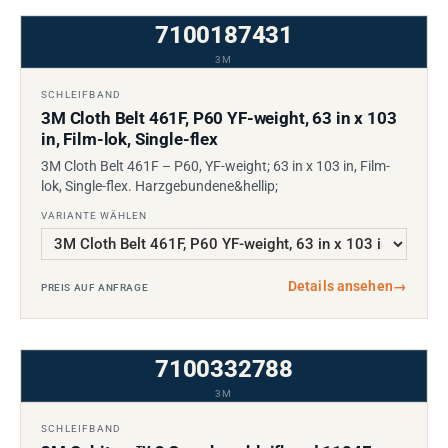
7100187431
3M
SCHLEIFBAND
3M Cloth Belt 461F, P60 YF-weight, 63 in x 103
in, Film-lok, Single-flex
3M Cloth Belt 461F – P60, YF-weight; 63 in x 103 in, Film-
lok, Single-flex. Harzgebundene&hellip;
VARIANTE WÄHLEN
Details ansehen
→
PREIS AUF ANFRAGE
7100332788
3M
SCHLEIFBAND