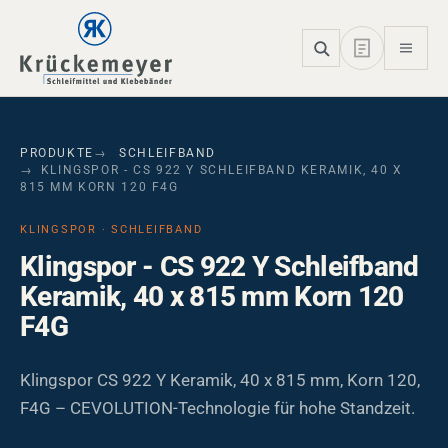
Skip to main navigation
Skip to main content
Skip to page footer
PRODUKTE
SCHLEIFBAND
KLINGSPOR - CS 922 Y SCHLEIFBAND KERAMIK, 40 X
815 MM KORN 120 F4G
KLINGSPOR · SCHLEIFBAND
Klingspor - CS 922 Y Schleifband
Keramik, 40 x 815 mm Korn 120
F4G
Klingspor CS 922 Y Keramik, 40 x 815 mm, Korn 120,
F4G – CEVOLUTION-Technologie für hohe Standzeit.