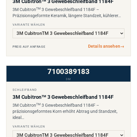
3M Cubitron
3 Gewebeschleifband 1184F
TM
TM
3M Cubitron
3 Gewebeschleifband 1184F –
Präzisionsgeformte Keramik, längere Standzeit, kühlerer…
VARIANTE WÄHLEN
Details ansehen
→
PREIS AUF ANFRAGE
7100389183
3M
SCHLEIFBAND
3M Cubitron
3 Gewebeschleifband 1184F
TM
TM
3M Cubitron
3 Gewebeschleifband 1184F –
präzisionsgeformtes Korn erhöht Abtrag und Standzeit,
ideal…
VARIANTE WÄHLEN