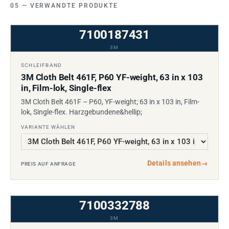
VERWANDTE PRODUKTE
7100187431
3M
SCHLEIFBAND
3M Cloth Belt 461F, P60 YF-weight, 63 in x 103
in, Film-lok, Single-flex
3M Cloth Belt 461F – P60, YF-weight; 63 in x 103 in, Film-
lok, Single-flex. Harzgebundene&hellip;
VARIANTE WÄHLEN
Details ansehen
→
PREIS AUF ANFRAGE
7100332788
3M