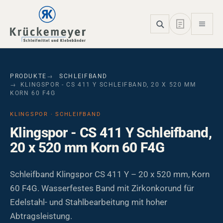
Skip to main navigation
Skip to main content
Skip to page footer
PRODUKTE
SCHLEIFBAND
KLINGSPOR - CS 411 Y SCHLEIFBAND, 20 X 520 MM
KORN 60 F4G
KLINGSPOR · SCHLEIFBAND
Klingspor - CS 411 Y Schleifband,
20 x 520 mm Korn 60 F4G
Schleifband Klingspor CS 411 Y – 20 x 520 mm, Korn
60 F4G. Wasserfestes Band mit Zirkonkorund für
Edelstahl- und Stahlbearbeitung mit hoher
Abtragsleistung.