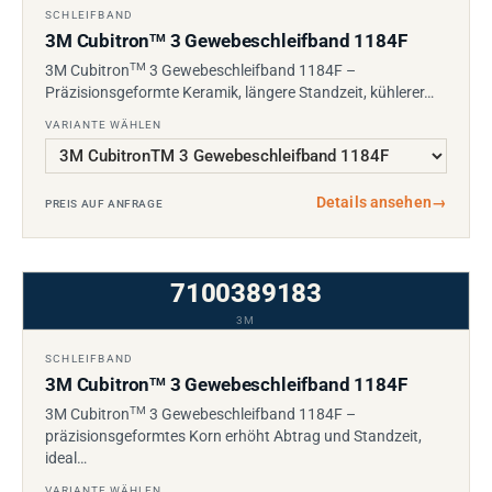
SCHLEIFBAND
3M Cubitron
3 Gewebeschleifband 1184F
TM
TM
3M Cubitron
3 Gewebeschleifband 1184F –
Präzisionsgeformte Keramik, längere Standzeit, kühlerer…
VARIANTE WÄHLEN
Details ansehen
→
PREIS AUF ANFRAGE
7100389183
3M
SCHLEIFBAND
3M Cubitron
3 Gewebeschleifband 1184F
TM
TM
3M Cubitron
3 Gewebeschleifband 1184F –
präzisionsgeformtes Korn erhöht Abtrag und Standzeit,
ideal…
VARIANTE WÄHLEN