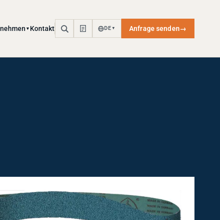
rnehmen
Kontakt
Anfrage senden
→
DE
▼
▼