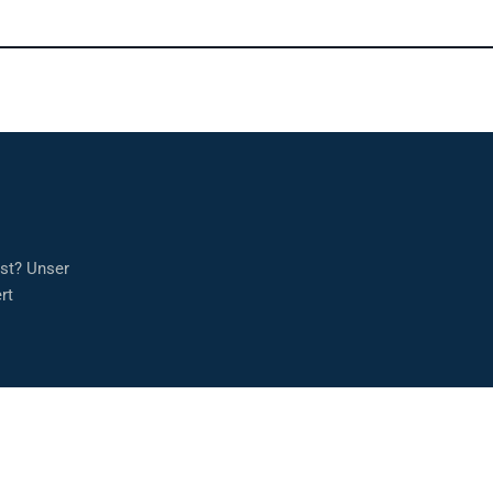
sst? Unser
rt