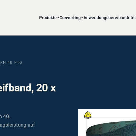
Produkte
Converting
Anwendungsbereiche
Unte
▼
▼
ORN 40 F4G
eifband, 20 x
n 40.
agsleistung auf