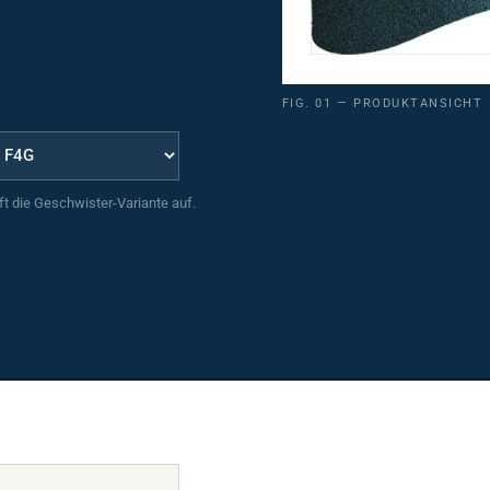
FIG. 01 — PRODUKTANSICHT
uft die Geschwister-Variante auf.