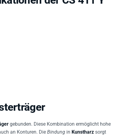
kationen der CS 411 Y
sterträger
äger
gebunden. Diese Kombination ermöglicht hohe
auch an Konturen. Die
Bindung
in
Kunstharz
sorgt