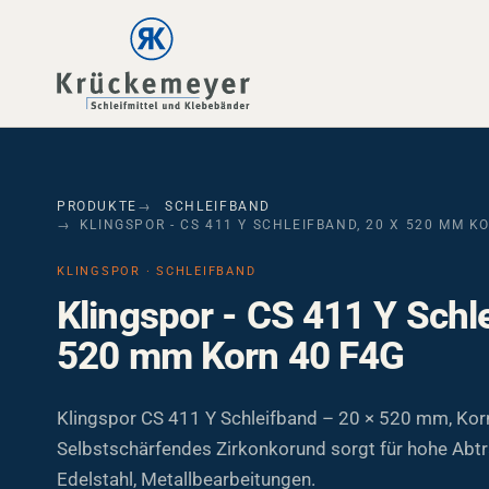
Skip to main navigation
Skip to main content
Skip to page footer
PRODUKTE
SCHLEIFBAND
KLINGSPOR - CS 411 Y SCHLEIFBAND, 20 X 520 MM K
KLINGSPOR · SCHLEIFBAND
Klingspor - CS 411 Y Schl
520 mm Korn 40 F4G
Klingspor CS 411 Y Schleifband – 20 × 520 mm, Kor
Selbstschärfendes Zirkonkorund sorgt für hohe Abtr
Edelstahl, Metallbearbeitungen.