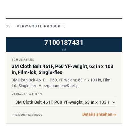
VERWANDTE PRODUKTE
7100187431
3M
SCHLEIFBAND
3M Cloth Belt 461F, P60 YF-weight, 63 in x 103
in, Film-lok, Single-flex
3M Cloth Belt 461F – P60, YF-weight; 63 in x 103 in, Film-
lok, Single-flex. Harzgebundene&hellip;
VARIANTE WÄHLEN
Details ansehen
→
PREIS AUF ANFRAGE