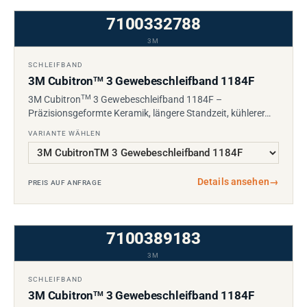
7100332788
3M
SCHLEIFBAND
3M Cubitron
3 Gewebeschleifband 1184F
TM
TM
3M Cubitron
3 Gewebeschleifband 1184F –
Präzisionsgeformte Keramik, längere Standzeit, kühlerer…
VARIANTE WÄHLEN
Details ansehen
→
PREIS AUF ANFRAGE
7100389183
3M
SCHLEIFBAND
3M Cubitron
3 Gewebeschleifband 1184F
TM