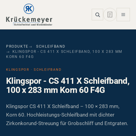
Skip to main navigation
Skip to main content
Skip to page footer
PRODUKTE
SCHLEIFBAND
KLINGSPOR - CS 411 X SCHLEIFBAND, 100 X 283 MM
KORN 60 F4G
KLINGSPOR · SCHLEIFBAND
Klingspor - CS 411 X Schleifband,
100 x 283 mm Korn 60 F4G
Klingspor CS 411 X Schleifband – 100 × 283 mm,
Korn 60. Hochleistungs-Schleifband mit dichter
Zirkonkorund-Streuung für Grobschliff und Entgraten.