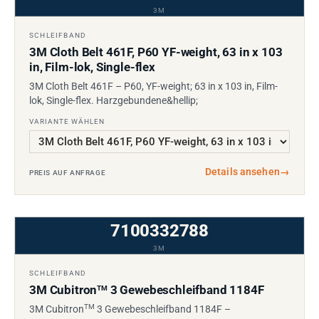
3M
SCHLEIFBAND
3M Cloth Belt 461F, P60 YF-weight, 63 in x 103
in, Film-lok, Single-flex
3M Cloth Belt 461F – P60, YF-weight; 63 in x 103 in, Film-
lok, Single-flex. Harzgebundene&hellip;
VARIANTE WÄHLEN
Details ansehen
→
PREIS AUF ANFRAGE
7100332788
3M
SCHLEIFBAND
3M Cubitron
3 Gewebeschleifband 1184F
TM
TM
3M Cubitron
3 Gewebeschleifband 1184F –