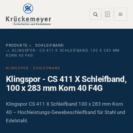
Skip to main navigation
Skip to main content
Skip to page footer
PRODUKTE
SCHLEIFBAND
KLINGSPOR - CS 411 X SCHLEIFBAND, 100 X 283 MM
KORN 40 F4G
KLINGSPOR · SCHLEIFBAND
Klingspor - CS 411 X Schleifband,
100 x 283 mm Korn 40 F4G
Klingspor CS 411 X Schleifband 100 x 283 mm Korn
40 – Hochleistungs-Gewebeschleifband für Stahl und
Edelstahl.