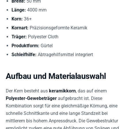
Breite:
50 mm
Länge:
4000 mm
Korn:
36+
Kornart:
Präzisionsgeformte Keramik
Träger:
Polyester Cloth
Produktform:
Gürtel
Schleifhilfe:
Abtragehilfsmittel integriert
Aufbau und Materialauswahl
Der
Kern
besteht aus
keramikkorn
, das auf einem
Polyester-Gewebeträger
aufgebracht ist. Diese
Kombination sorgt für eine gleichmäßige Körnung, eine
schnelle Schnittkante und eine lange Standzeit bei
mittlerem bis hohem Anpressdruck. Die Gewebestruktur
ermöglicht zudem eine gute Abführung von Spänen und