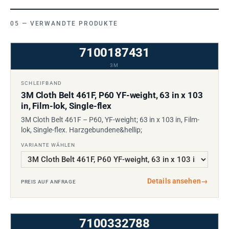
VERWANDTE PRODUKTE
7100187431
3M
SCHLEIFBAND
3M Cloth Belt 461F, P60 YF-weight, 63 in x 103
in, Film-lok, Single-flex
3M Cloth Belt 461F – P60, YF-weight; 63 in x 103 in, Film-
lok, Single-flex. Harzgebundene&hellip;
VARIANTE WÄHLEN
Details ansehen
→
PREIS AUF ANFRAGE
7100332788