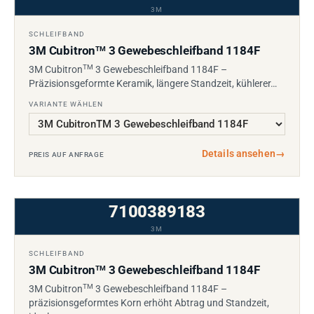
3M
SCHLEIFBAND
3M Cubitron
3 Gewebeschleifband 1184F
TM
TM
3M Cubitron
3 Gewebeschleifband 1184F –
Präzisionsgeformte Keramik, längere Standzeit, kühlerer…
VARIANTE WÄHLEN
Details ansehen
→
PREIS AUF ANFRAGE
7100389183
3M
SCHLEIFBAND
3M Cubitron
3 Gewebeschleifband 1184F
TM
TM
3M Cubitron
3 Gewebeschleifband 1184F –
präzisionsgeformtes Korn erhöht Abtrag und Standzeit,