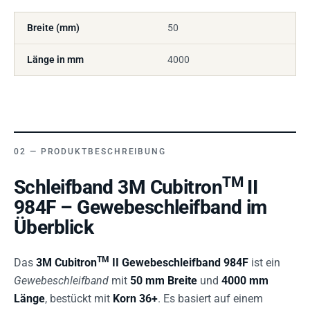
Breite (mm)
50
Länge in mm
4000
PRODUKTBESCHREIBUNG
TM
Schleifband 3M Cubitron
II
984F – Gewebeschleifband im
Überblick
TM
Das
3M Cubitron
II Gewebeschleifband 984F
ist ein
Gewebeschleifband
mit
50 mm Breite
und
4000 mm
Länge
, bestückt mit
Korn 36+
. Es basiert auf einem