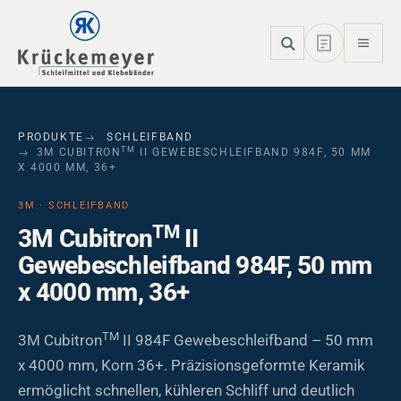
Skip to main navigation
Skip to main content
Skip to page footer
PRODUKTE
SCHLEIFBAND
TM
3M CUBITRON
II GEWEBESCHLEIFBAND 984F, 50 MM
X 4000 MM, 36+
3M · SCHLEIFBAND
TM
3M Cubitron
II
Gewebeschleifband 984F, 50 mm
x 4000 mm, 36+
TM
3M Cubitron
II 984F Gewebeschleifband – 50 mm
x 4000 mm, Korn 36+. Präzisionsgeformte Keramik
ermöglicht schnellen, kühleren Schliff und deutlich