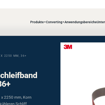
Produkte
Converting
Anwendungsbereiche
Unte
▼
▼
 X 2250 MM, 36+
chleifband
36+
 x 2250 mm, Korn
ühleren Schliff