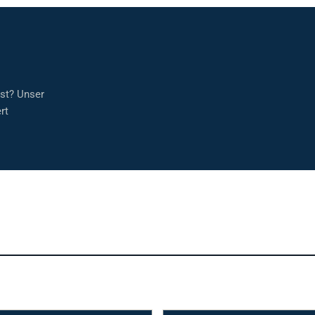
sst? Unser
rt