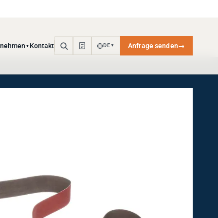
rnehmen
Kontakt
Anfrage senden
→
DE
▼
▼