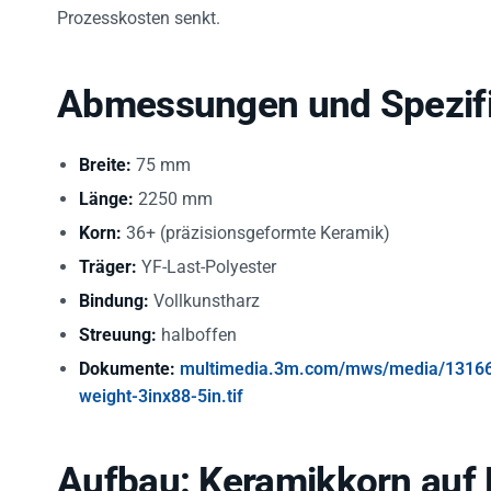
Prozesskosten senkt.
Abmessungen und Spezifi
Breite:
75 mm
Länge:
2250 mm
Korn:
36+ (präzisionsgeformte Keramik)
Träger:
YF-Last-Polyester
Bindung:
Vollkunstharz
Streuung:
halboffen
Dokumente:
multimedia.3m.com/mws/media/13166
weight-3inx88-5in.tif
Aufbau: Keramikkorn auf 