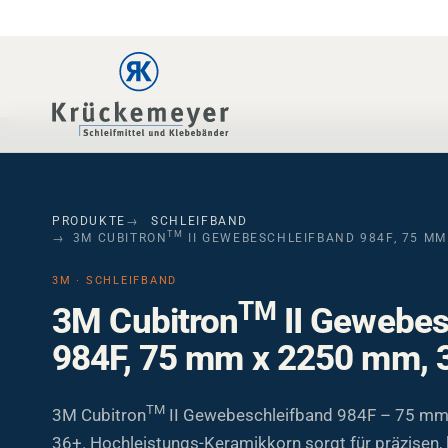
Skip to main navigation
Skip to main content
Skip to page footer
PRODUKTE
SCHLEIFBAND
TM
3M CUBITRON
II GEWEBESCHLEIFBAND 984F, 75 MM
3M · SCHLEIFBAND
TM
3M Cubitron
II Gewebes
984F, 75 mm x 2250 mm, 
TM
3M Cubitron
II Gewebeschleifband 984F – 75 mm
36+. Hochleistungs-Keramikkorn sorgt für präzisen, k