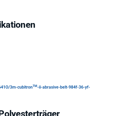
kationen
TM
41O/3m-cubitron
-ii-abrasive-belt-984f-36-yf-
Polyesterträger