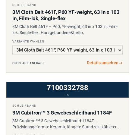
SCHLEIFBAND
3M Cloth Belt 461F, P60 YF-weight, 63 in x 103
in, Film-lok, Single-flex
3M Cloth Belt 461F – P60, YF-weight; 63 in x 103 in, Film-
lok, Single-flex. Harzgebundene&hellip;
VARIANTE WÄHLEN
Details ansehen
→
PREIS AUF ANFRAGE
7100332788
3M
SCHLEIFBAND
3M Cubitron
3 Gewebeschleifband 1184F
TM
TM
3M Cubitron
3 Gewebeschleifband 1184F –
Präzisionsgeformte Keramik, längere Standzeit, kühlerer…