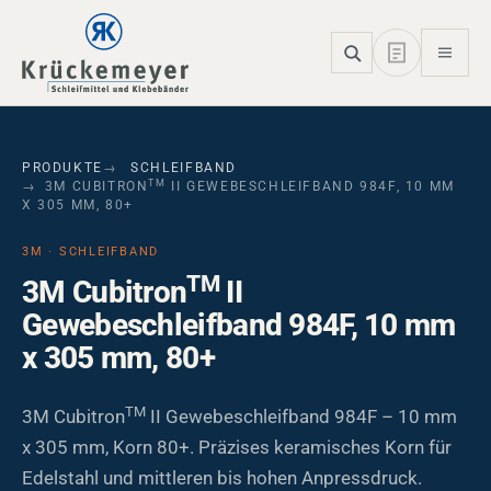
Skip to main navigation
Skip to main content
Skip to page footer
PRODUKTE
SCHLEIFBAND
TM
3M CUBITRON
II GEWEBESCHLEIFBAND 984F, 10 MM
X 305 MM, 80+
3M · SCHLEIFBAND
TM
3M Cubitron
II
Gewebeschleifband 984F, 10 mm
x 305 mm, 80+
TM
3M Cubitron
II Gewebeschleifband 984F – 10 mm
x 305 mm, Korn 80+. Präzises keramisches Korn für
Edelstahl und mittleren bis hohen Anpressdruck.