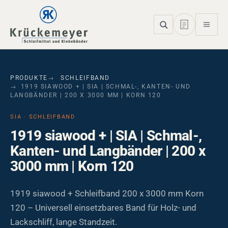
Skip to main navigation
Skip to main content
Skip to page footer
PRODUKTE
SCHLEIFBAND
1919 SIAWOOD + | SIA | SCHMAL-, KANTEN- UND
LANGBÄNDER | 200 X 3000 MM | KORN 120
SIA · SCHLEIFBAND
1919 siawood + | SIA | Schmal-,
Kanten- und Langbänder | 200 x
3000 mm | Korn 120
1919 siawood + Schleifband 200 x 3000 mm Korn
120 – Universell einsetzbares Band für Holz- und
Lackschliff, lange Standzeit.