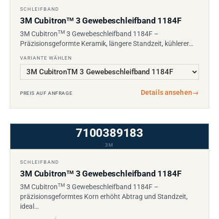
SCHLEIFBAND
3M Cubitron
3 Gewebeschleifband 1184F
TM
TM
3M Cubitron
3 Gewebeschleifband 1184F –
Präzisionsgeformte Keramik, längere Standzeit, kühlerer…
VARIANTE WÄHLEN
Details ansehen
→
PREIS AUF ANFRAGE
7100389183
3M
SCHLEIFBAND
3M Cubitron
3 Gewebeschleifband 1184F
TM
TM
3M Cubitron
3 Gewebeschleifband 1184F –
präzisionsgeformtes Korn erhöht Abtrag und Standzeit,
ideal…