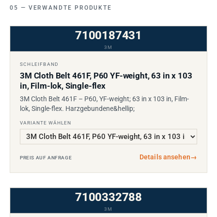
VERWANDTE PRODUKTE
7100187431
3M
SCHLEIFBAND
3M Cloth Belt 461F, P60 YF-weight, 63 in x 103
in, Film-lok, Single-flex
3M Cloth Belt 461F – P60, YF-weight; 63 in x 103 in, Film-
lok, Single-flex. Harzgebundene&hellip;
VARIANTE WÄHLEN
Details ansehen
→
PREIS AUF ANFRAGE
7100332788
3M