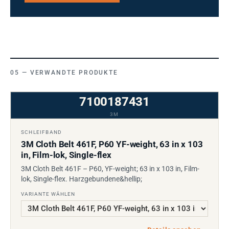
VERWANDTE PRODUKTE
7100187431
3M
SCHLEIFBAND
3M Cloth Belt 461F, P60 YF-weight, 63 in x 103
in, Film-lok, Single-flex
3M Cloth Belt 461F – P60, YF-weight; 63 in x 103 in, Film-
lok, Single-flex. Harzgebundene&hellip;
VARIANTE WÄHLEN