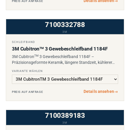
Details ansehen
→
PREIS AUF ANFRAGE
7100332788
3M
SCHLEIFBAND
3M Cubitron
3 Gewebeschleifband 1184F
TM
TM
3M Cubitron
3 Gewebeschleifband 1184F –
Präzisionsgeformte Keramik, längere Standzeit, kühlerer…
VARIANTE WÄHLEN
Details ansehen
→
PREIS AUF ANFRAGE
7100389183
3M