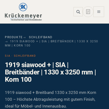
Skip to main navigation
Skip to main content
Skip to page footer
PRODUKTE
SCHLEIFBAND
1919 SIAWOOD + | SIA | BREITBÄNDER | 1330 X 3250
MM | KORN 100
SIA · SCHLEIFBAND
1919 siawood + | SIA |
Breitbänder | 1330 x 3250 mm |
Korn 100
1919 siawood + Breitband 1330 x 3250 mm Korn
100 – Höchste Abtragsleistung mit gutem Finish,
ideal für Möbel- und Innenausbau.