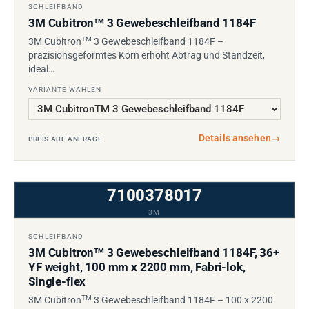
SCHLEIFBAND
3M Cubitron
3 Gewebeschleifband 1184F
TM
TM
3M Cubitron
3 Gewebeschleifband 1184F –
präzisionsgeformtes Korn erhöht Abtrag und Standzeit,
ideal…
VARIANTE WÄHLEN
Details ansehen
→
PREIS AUF ANFRAGE
7100378017
3M
SCHLEIFBAND
3M Cubitron
3 Gewebeschleifband 1184F, 36+
TM
YF weight, 100 mm x 2200 mm, Fabri-lok,
Single-flex
TM
3M Cubitron
3 Gewebeschleifband 1184F – 100 x 2200