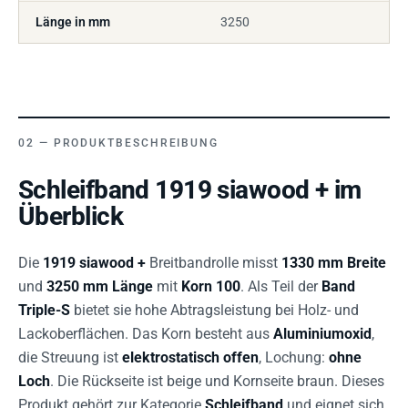
Länge in mm
3250
PRODUKTBESCHREIBUNG
Schleifband 1919 siawood + im
Überblick
Die
1919 siawood +
Breitbandrolle misst
1330 mm Breite
und
3250 mm Länge
mit
Korn 100
. Als Teil der
Band
Triple-S
bietet sie hohe Abtragsleistung bei Holz- und
Lackoberflächen. Das Korn besteht aus
Aluminiumoxid
,
die Streuung ist
elektrostatisch offen
, Lochung:
ohne
Loch
. Die Rückseite ist beige und Kornseite braun. Dieses
Produkt gehört zur Kategorie
Schleifband
und eignet sich