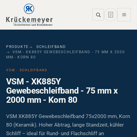
Skip to main navigation
Skip to main content
Skip to page footer
PRODUKTE
SCHLEIFBAND
VSM - XK885Y GEWEBESCHLEIFBAND - 75 MM X 2000
MM - KORN 80
VSM · SCHLEIFBAND
VSM - XK885Y
Gewebeschleifband - 75 mm x
2000 mm - Korn 80
VSM XK885Y Gewebeschleifband 75x2000 mm, Korn
80 (Keramik). Hoher Abtrag, lange Standzeit, kühler
Schliff – ideal für Rund- und Flachschliff an