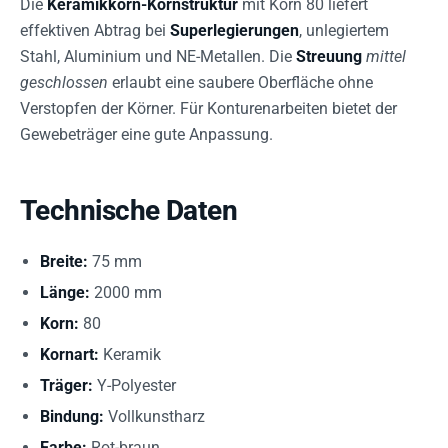
Die
Keramikkorn-Kornstruktur
mit Korn 80 liefert
effektiven Abtrag bei
Superlegierungen
, unlegiertem
Stahl, Aluminium und NE-Metallen. Die
Streuung
mittel
geschlossen
erlaubt eine saubere Oberfläche ohne
Verstopfen der Körner. Für Konturenarbeiten bietet der
Gewebeträger eine gute Anpassung.
Technische Daten
Breite:
75 mm
Länge:
2000 mm
Korn:
80
Kornart:
Keramik
Träger:
Y-Polyester
Bindung:
Vollkunstharz
Farbe:
Rot-braun