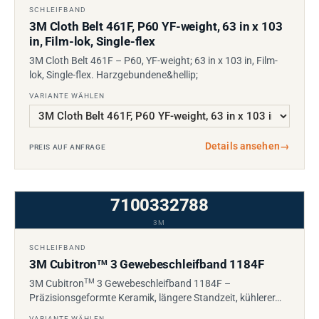
SCHLEIFBAND
3M Cloth Belt 461F, P60 YF-weight, 63 in x 103
in, Film-lok, Single-flex
3M Cloth Belt 461F – P60, YF-weight; 63 in x 103 in, Film-
lok, Single-flex. Harzgebundene&hellip;
VARIANTE WÄHLEN
Details ansehen
→
PREIS AUF ANFRAGE
7100332788
3M
SCHLEIFBAND
3M Cubitron
3 Gewebeschleifband 1184F
TM
TM
3M Cubitron
3 Gewebeschleifband 1184F –
Präzisionsgeformte Keramik, längere Standzeit, kühlerer…
VARIANTE WÄHLEN