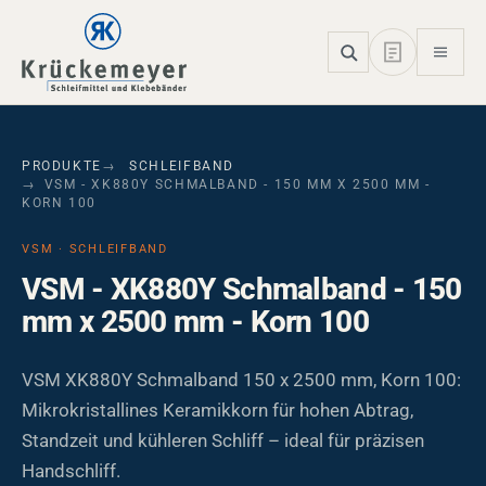
Skip to main navigation
Skip to main content
Skip to page footer
PRODUKTE
SCHLEIFBAND
VSM - XK880Y SCHMALBAND - 150 MM X 2500 MM -
KORN 100
VSM · SCHLEIFBAND
VSM - XK880Y Schmalband - 150
mm x 2500 mm - Korn 100
VSM XK880Y Schmalband 150 x 2500 mm, Korn 100:
Mikrokristallines Keramikkorn für hohen Abtrag,
Standzeit und kühleren Schliff – ideal für präzisen
Handschliff.