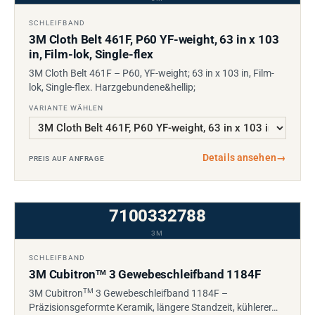
SCHLEIFBAND
3M Cloth Belt 461F, P60 YF-weight, 63 in x 103
in, Film-lok, Single-flex
3M Cloth Belt 461F – P60, YF-weight; 63 in x 103 in, Film-
lok, Single-flex. Harzgebundene&hellip;
VARIANTE WÄHLEN
Details ansehen
→
PREIS AUF ANFRAGE
7100332788
3M
SCHLEIFBAND
3M Cubitron
3 Gewebeschleifband 1184F
TM
TM
3M Cubitron
3 Gewebeschleifband 1184F –
Präzisionsgeformte Keramik, längere Standzeit, kühlerer…