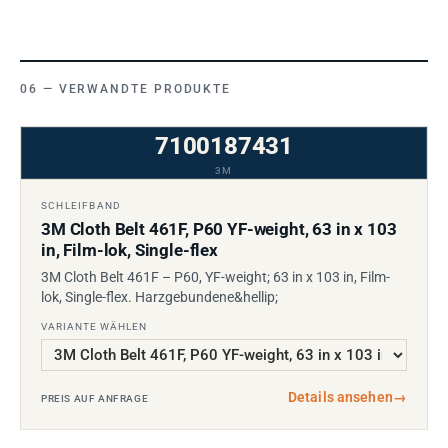
VERWANDTE PRODUKTE
7100187431
3M
SCHLEIFBAND
3M Cloth Belt 461F, P60 YF-weight, 63 in x 103
in, Film-lok, Single-flex
3M Cloth Belt 461F – P60, YF-weight; 63 in x 103 in, Film-
lok, Single-flex. Harzgebundene&hellip;
VARIANTE WÄHLEN
Details ansehen
→
PREIS AUF ANFRAGE