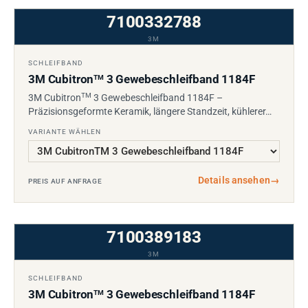
7100332788
3M
SCHLEIFBAND
3M Cubitron
3 Gewebeschleifband 1184F
TM
TM
3M Cubitron
3 Gewebeschleifband 1184F –
Präzisionsgeformte Keramik, längere Standzeit, kühlerer…
VARIANTE WÄHLEN
Details ansehen
→
PREIS AUF ANFRAGE
7100389183
3M
SCHLEIFBAND
3M Cubitron
3 Gewebeschleifband 1184F
TM