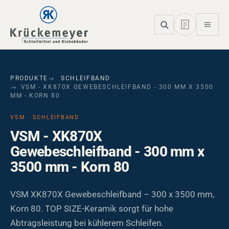
Skip to main navigation
Skip to main content
Skip to page footer
PRODUKTE
SCHLEIFBAND
VSM - XK870X GEWEBESCHLEIFBAND - 300 MM X 3500
MM - KORN 80
VSM · SCHLEIFBAND
VSM - XK870X
Gewebeschleifband - 300 mm x
3500 mm - Korn 80
VSM XK870X Gewebeschleifband – 300 x 3500 mm,
Korn 80. TOP SIZE-Keramik sorgt für hohe
Abtragsleistung bei kühlerem Schleifen.