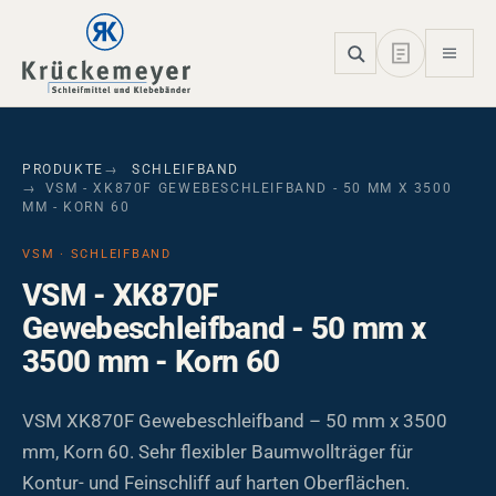
Skip to main navigation
Skip to main content
Skip to page footer
PRODUKTE
SCHLEIFBAND
VSM - XK870F GEWEBESCHLEIFBAND - 50 MM X 3500
MM - KORN 60
VSM · SCHLEIFBAND
VSM - XK870F
Gewebeschleifband - 50 mm x
3500 mm - Korn 60
VSM XK870F Gewebeschleifband – 50 mm x 3500
mm, Korn 60. Sehr flexibler Baumwollträger für
Kontur- und Feinschliff auf harten Oberflächen.