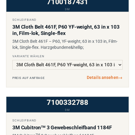
7100187431
3M
SCHLEIFBAND
3M Cloth Belt 461F, P60 YF-weight, 63 in x 103
in, Film-lok, Single-flex
3M Cloth Belt 461F – P60, YF-weight; 63 in x 103 in, Film-
lok, Single-flex. Harzgebundene&hellip;
VARIANTE WÄHLEN
Details ansehen
→
PREIS AUF ANFRAGE
7100332788
3M
SCHLEIFBAND
3M Cubitron
3 Gewebeschleifband 1184F
TM
TM