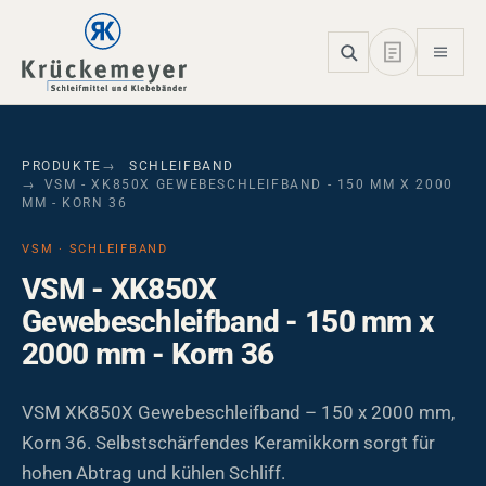
Skip to main navigation
Skip to main content
Skip to page footer
PRODUKTE
SCHLEIFBAND
VSM - XK850X GEWEBESCHLEIFBAND - 150 MM X 2000
MM - KORN 36
VSM · SCHLEIFBAND
VSM - XK850X
Gewebeschleifband - 150 mm x
2000 mm - Korn 36
VSM XK850X Gewebeschleifband – 150 x 2000 mm,
Korn 36. Selbstschärfendes Keramikkorn sorgt für
hohen Abtrag und kühlen Schliff.