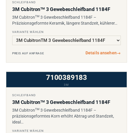
SCHLEIFBAND
3M Cubitron
3 Gewebeschleifband 1184F
TM
TM
3M Cubitron
3 Gewebeschleifband 1184F –
Präzisionsgeformte Keramik, längere Standzeit, kühlerer…
VARIANTE WÄHLEN
Details ansehen
→
PREIS AUF ANFRAGE
7100389183
3M
SCHLEIFBAND
3M Cubitron
3 Gewebeschleifband 1184F
TM
TM
3M Cubitron
3 Gewebeschleifband 1184F –
präzisionsgeformtes Korn erhöht Abtrag und Standzeit,
ideal…
VARIANTE WÄHLEN