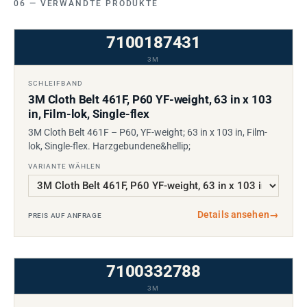
VERWANDTE PRODUKTE
7100187431
3M
SCHLEIFBAND
3M Cloth Belt 461F, P60 YF-weight, 63 in x 103
in, Film-lok, Single-flex
3M Cloth Belt 461F – P60, YF-weight; 63 in x 103 in, Film-
lok, Single-flex. Harzgebundene&hellip;
VARIANTE WÄHLEN
Details ansehen
→
PREIS AUF ANFRAGE
7100332788
3M