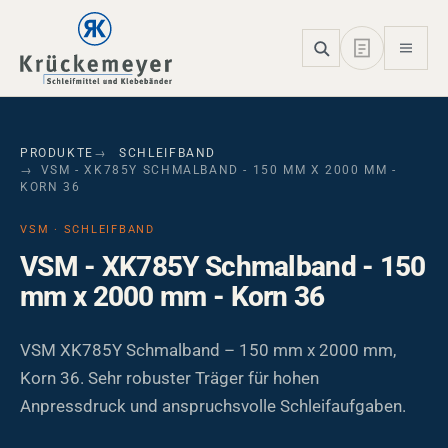
Skip to main navigation
Skip to main content
Skip to page footer
PRODUKTE
SCHLEIFBAND
VSM - XK785Y SCHMALBAND - 150 MM X 2000 MM -
KORN 36
VSM · SCHLEIFBAND
VSM - XK785Y Schmalband - 150
mm x 2000 mm - Korn 36
VSM XK785Y Schmalband – 150 mm x 2000 mm,
Korn 36. Sehr robuster Träger für hohen
Anpressdruck und anspruchsvolle Schleifaufgaben.