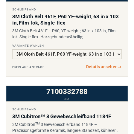
SCHLEIFBAND
3M Cloth Belt 461F, P60 YF-weight, 63 in x 103
in, Film-lok, Single-flex
3M Cloth Belt 461F – P60, YF-weight; 63 in x 103 in, Film-
lok, Single-flex. Harzgebundene&hellip;
VARIANTE WÄHLEN
Details ansehen
→
PREIS AUF ANFRAGE
7100332788
3M
SCHLEIFBAND
3M Cubitron
3 Gewebeschleifband 1184F
TM
TM
3M Cubitron
3 Gewebeschleifband 1184F –
Präzisionsgeformte Keramik, längere Standzeit, kühlerer…