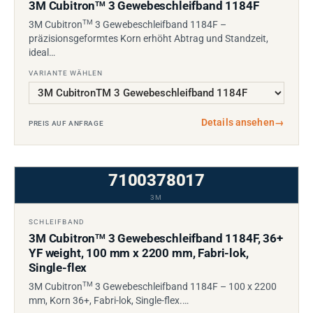
3M Cubitron
3 Gewebeschleifband 1184F
TM
TM
3M Cubitron
3 Gewebeschleifband 1184F –
präzisionsgeformtes Korn erhöht Abtrag und Standzeit,
ideal…
VARIANTE WÄHLEN
Details ansehen
→
PREIS AUF ANFRAGE
7100378017
3M
SCHLEIFBAND
3M Cubitron
3 Gewebeschleifband 1184F, 36+
TM
YF weight, 100 mm x 2200 mm, Fabri-lok,
Single-flex
TM
3M Cubitron
3 Gewebeschleifband 1184F – 100 x 2200
mm, Korn 36+, Fabri-lok, Single-flex.…