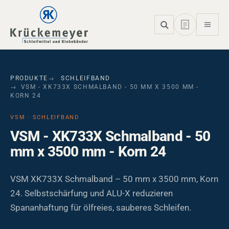
Skip to main navigation
Skip to main content
Skip to page footer
PRODUKTE
SCHLEIFBAND
VSM - XK733X SCHMALBAND - 50 MM X 3500 MM -
KORN 24
VSM · SCHLEIFBAND
VSM - XK733X Schmalband - 50
mm x 3500 mm - Korn 24
VSM XK733X Schmalband – 50 mm x 3500 mm, Korn
24. Selbstschärfung und ALU-X reduzieren
Spananhaftung für ölfreies, sauberes Schleifen.