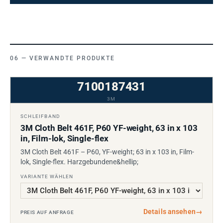
VERWANDTE PRODUKTE
7100187431
3M
SCHLEIFBAND
3M Cloth Belt 461F, P60 YF-weight, 63 in x 103
in, Film-lok, Single-flex
3M Cloth Belt 461F – P60, YF-weight; 63 in x 103 in, Film-
lok, Single-flex. Harzgebundene&hellip;
VARIANTE WÄHLEN
Details ansehen
→
PREIS AUF ANFRAGE