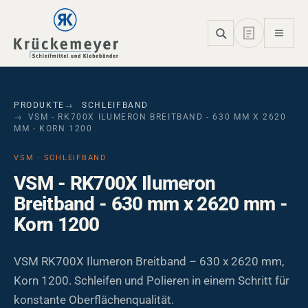
Skip to main navigation
Skip to main content
Skip to page footer
PRODUKTE
SCHLEIFBAND
VSM - RK700X ILUMERON BREITBAND - 630 MM X 2620
MM - KORN 1200
VSM · SCHLEIFBAND
VSM - RK700X Ilumeron
Breitband - 630 mm x 2620 mm -
Korn 1200
VSM RK700X Ilumeron Breitband – 630 x 2620 mm,
Korn 1200. Schleifen und Polieren in einem Schritt für
konstante Oberflächenqualität.