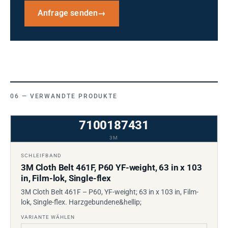
Anfrage senden
→
VERWANDTE PRODUKTE
7100187431
3M
SCHLEIFBAND
3M Cloth Belt 461F, P60 YF-weight, 63 in x 103
in, Film-lok, Single-flex
3M Cloth Belt 461F – P60, YF-weight; 63 in x 103 in, Film-
lok, Single-flex. Harzgebundene&hellip;
VARIANTE WÄHLEN