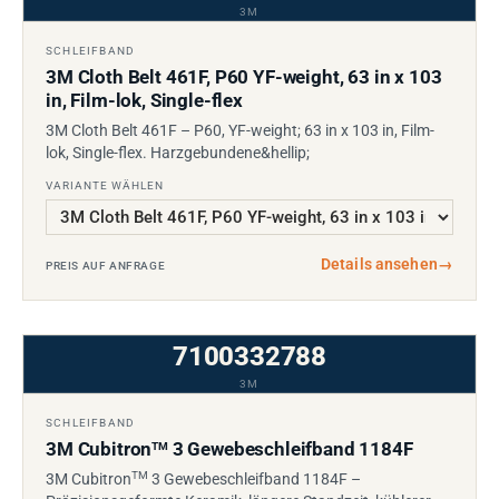
3M
SCHLEIFBAND
3M Cloth Belt 461F, P60 YF-weight, 63 in x 103
in, Film-lok, Single-flex
3M Cloth Belt 461F – P60, YF-weight; 63 in x 103 in, Film-
lok, Single-flex. Harzgebundene&hellip;
VARIANTE WÄHLEN
Details ansehen
→
PREIS AUF ANFRAGE
7100332788
3M
SCHLEIFBAND
3M Cubitron
3 Gewebeschleifband 1184F
TM
TM
3M Cubitron
3 Gewebeschleifband 1184F –