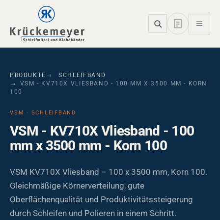
Skip to main navigation
Skip to main content
Skip to page footer
PRODUKTE
SCHLEIFBAND
VSM - KV710X VLIESBAND - 100 MM X 3500 MM - KORN
100
VSM · SCHLEIFBAND
VSM - KV710X Vliesband - 100
mm x 3500 mm - Korn 100
VSM KV710X Vliesband – 100 x 3500 mm, Korn 100.
Gleichmäßige Körnerverteilung, gute
Oberflächenqualität und Produktivitätssteigerung
durch Schleifen und Polieren in einem Schritt.