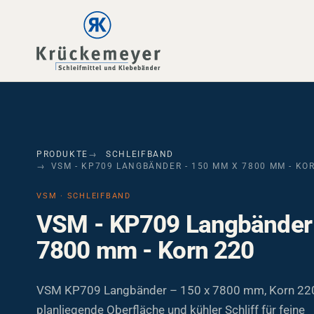
Skip to main navigation
Skip to main content
Skip to page footer
PRODUKTE
SCHLEIFBAND
VSM - KP709 LANGBÄNDER - 150 MM X 7800 MM - KO
VSM · SCHLEIFBAND
VSM - KP709 Langbänder
7800 mm - Korn 220
VSM KP709 Langbänder – 150 x 7800 mm, Korn 220.
planliegende Oberfläche und kühler Schliff für feine