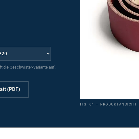
uft die Geschwister-Variante auf.
att (PDF)
FIG. 01 — PRODUKTANSICHT