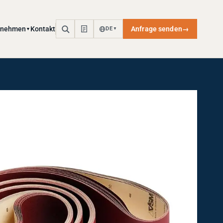
rnehmen
Kontakt
Anfrage senden
→
DE
▼
▼