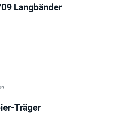
709 Langbänder
gen
ier-Träger