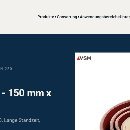
Produkte
Converting
Anwendungsbereiche
Unte
▼
▼
RN 220
 - 150 mm x
 Lange Standzeit,