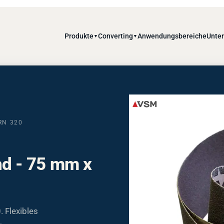
Produkte
Converting
Anwendungsbereiche
Unte
▼
▼
RN 320
d - 75 mm x
Flexibles
;