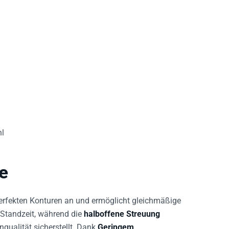
hl
e
erfekten Konturen an und ermöglicht gleichmäßige
 Standzeit, während die
halboffene Streuung
qualität sicherstellt. Dank
Geringem