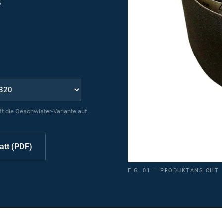
uft die Geschwister-Variante auf.
att (PDF)
FIG. 01 — PRODUKTANSICHT