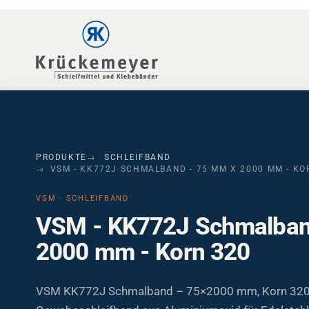
Skip to main navigation
Skip to main content
Skip to page footer
PRODUKTE
SCHLEIFBAND
VSM - KK772J SCHMALBAND - 75 MM X 2000 MM - KO
VSM · SCHLEIFBAND
VSM - KK772J Schmalban
2000 mm - Korn 320
VSM KK772J Schmalband – 75×2000 mm, Korn 320. 
Gewebeschleifband aus Aluminiumoxid für Edelstahl