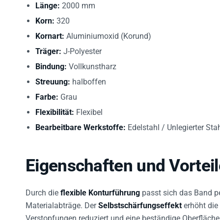
Länge:
2000 mm
Korn:
320
Kornart:
Aluminiumoxid (Korund)
Träger:
J-Polyester
Bindung:
Vollkunstharz
Streuung:
halboffen
Farbe:
Grau
Flexibilität:
Flexibel
Bearbeitbare Werkstoffe:
Edelstahl / Unlegierter Sta
Eigenschaften und Vorteil
Durch die
flexible Konturführung
passt sich das Band p
Materialabträge. Der
Selbstschärfungseffekt
erhöht die
Verstopfungen reduziert und eine beständige Oberflächen