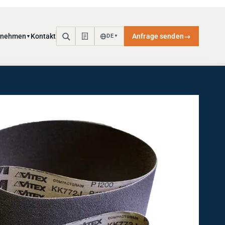
rnehmen
Kontakt
Anfrage senden
→
DE
▼
▼