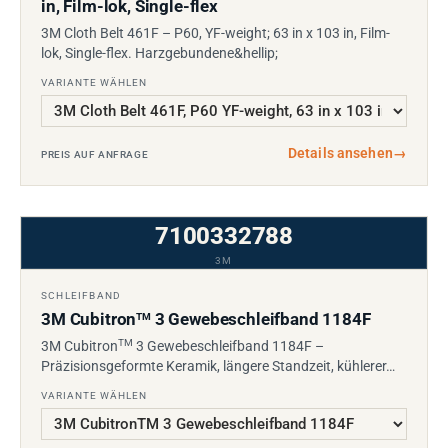
in, Film-lok, Single-flex
3M Cloth Belt 461F – P60, YF-weight; 63 in x 103 in, Film-
lok, Single-flex. Harzgebundene&hellip;
VARIANTE WÄHLEN
Details ansehen
→
PREIS AUF ANFRAGE
7100332788
3M
SCHLEIFBAND
3M Cubitron
3 Gewebeschleifband 1184F
TM
TM
3M Cubitron
3 Gewebeschleifband 1184F –
Präzisionsgeformte Keramik, längere Standzeit, kühlerer…
VARIANTE WÄHLEN