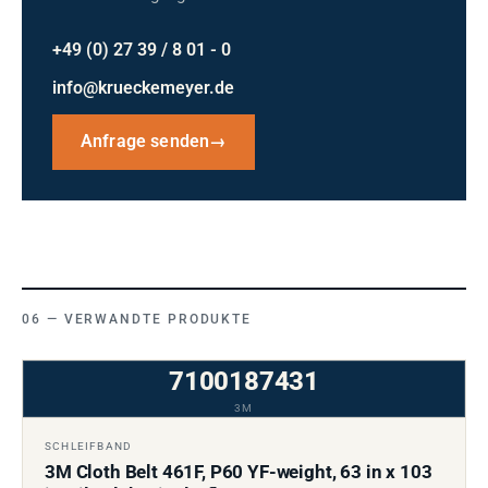
+49 (0) 27 39 / 8 01 - 0
info@krueckemeyer.de
Anfrage senden
→
VERWANDTE PRODUKTE
7100187431
3M
SCHLEIFBAND
3M Cloth Belt 461F, P60 YF-weight, 63 in x 103