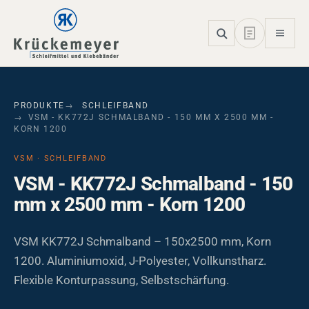
Skip to main navigation
Skip to main content
Skip to page footer
PRODUKTE
SCHLEIFBAND
VSM - KK772J SCHMALBAND - 150 MM X 2500 MM -
KORN 1200
VSM · SCHLEIFBAND
VSM - KK772J Schmalband - 150
mm x 2500 mm - Korn 1200
VSM KK772J Schmalband – 150x2500 mm, Korn
1200. Aluminiumoxid, J-Polyester, Vollkunstharz.
Flexible Konturpassung, Selbstschärfung.