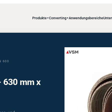
Produkte
Converting
Anwendungsbereiche
Unte
▼
▼
N 600
- 630 mm x
ess- und