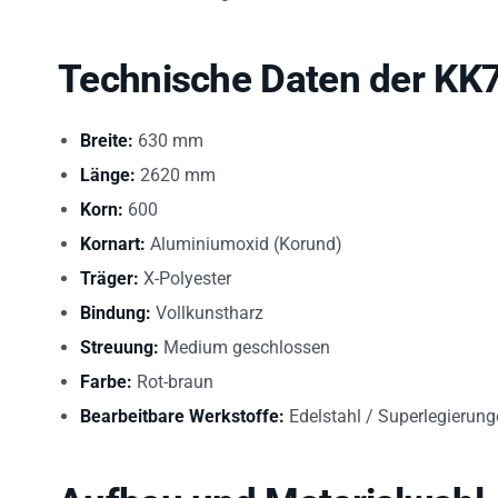
Technische Daten der KK
Breite:
630 mm
Länge:
2620 mm
Korn:
600
Kornart:
Aluminiumoxid (Korund)
Träger:
X-Polyester
Bindung:
Vollkunstharz
Streuung:
Medium geschlossen
Farbe:
Rot-braun
Bearbeitbare Werkstoffe:
Edelstahl / Superlegierunge
Aufbau und Materialwahl