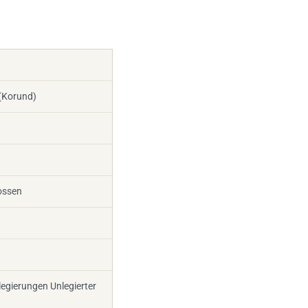
(Korund)
ossen
legierungen Unlegierter