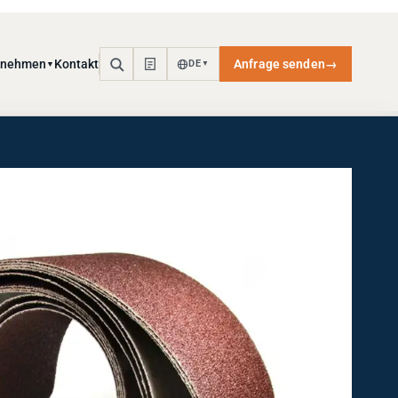
rnehmen
Kontakt
Anfrage senden
→
DE
▼
▼