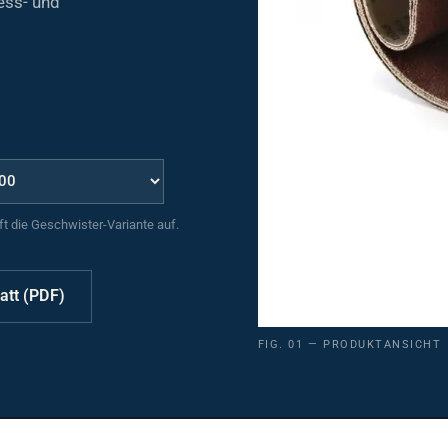
uft die Geschwister-Variante auf.
att (PDF)
FIG. 01 — PRODUKTANSICHT