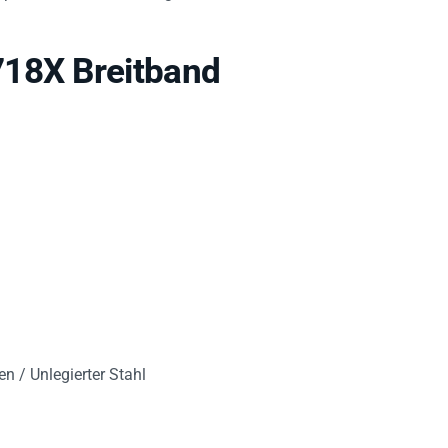
718X Breitband
n / Unlegierter Stahl