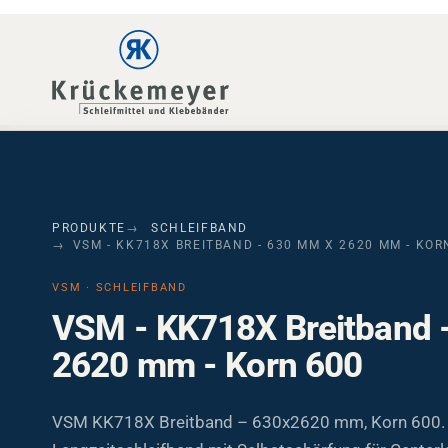
Skip to main navigation
Skip to main content
Skip to page footer
PRODUKTE
SCHLEIFBAND
VSM - KK718X BREITBAND - 630 MM X 2620 MM - KOR
VSM · SCHLEIFBAND
VSM - KK718X Breitband 
2620 mm - Korn 600
VSM KK718X Breitband – 630x2620 mm, Korn 600.
Langzeitschleifband mit Selbstschärfung für Centerl