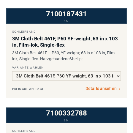
7100187431
3M
SCHLEIFBAND
3M Cloth Belt 461F, P60 YF-weight, 63 in x 103
in, Film-lok, Single-flex
3M Cloth Belt 461F – P60, YF-weight; 63 in x 103 in, Film-
lok, Single-flex. Harzgebundene&hellip;
VARIANTE WÄHLEN
Details ansehen
→
PREIS AUF ANFRAGE
7100332788
3M
SCHLEIFBAND