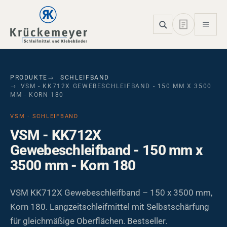
Skip to main navigation
Skip to main content
Skip to page footer
PRODUKTE
SCHLEIFBAND
VSM - KK712X GEWEBESCHLEIFBAND - 150 MM X 3500
MM - KORN 180
VSM · SCHLEIFBAND
VSM - KK712X
Gewebeschleifband - 150 mm x
3500 mm - Korn 180
VSM KK712X Gewebeschleifband – 150 x 3500 mm,
Korn 180. Langzeitschleifmittel mit Selbstschärfung
für gleichmäßige Oberflächen. Bestseller.