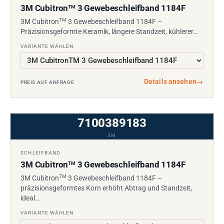
3M Cubitron
3 Gewebeschleifband 1184F
TM
TM
3M Cubitron
3 Gewebeschleifband 1184F –
Präzisionsgeformte Keramik, längere Standzeit, kühlerer…
VARIANTE WÄHLEN
Details ansehen
→
PREIS AUF ANFRAGE
7100389183
3M
SCHLEIFBAND
3M Cubitron
3 Gewebeschleifband 1184F
TM
TM
3M Cubitron
3 Gewebeschleifband 1184F –
präzisionsgeformtes Korn erhöht Abtrag und Standzeit,
ideal…
VARIANTE WÄHLEN