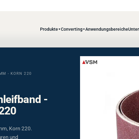
Produkte
Converting
Anwendungsbereiche
Unte
▼
▼
MM - KORN 220
eifband -
 220
m, Korn 220.
turen und