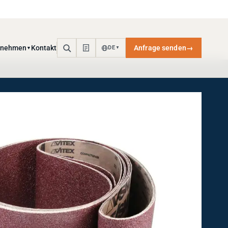
rnehmen
Kontakt
Anfrage senden
→
DE
▼
▼