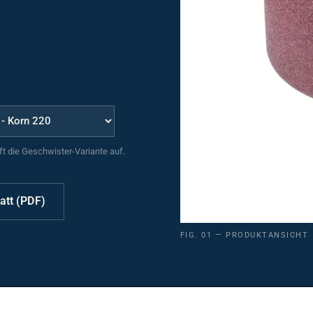
uft die Geschwister-Variante auf.
att (PDF)
FIG. 01 — PRODUKTANSICHT