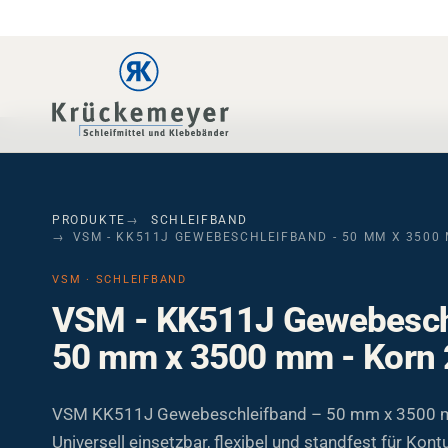
Skip to main navigation
Skip to main content
Skip to page footer
PRODUKTE
SCHLEIFBAND
VSM - KK511J GEWEBESCHLEIFBAND - 50 MM X 3500 
VSM · SCHLEIFBAND
VSM - KK511J Gewebeschl
50 mm x 3500 mm - Korn
VSM KK511J Gewebeschleifband – 50 mm x 3500 m
Universell einsetzbar, flexibel und standfest für Kon